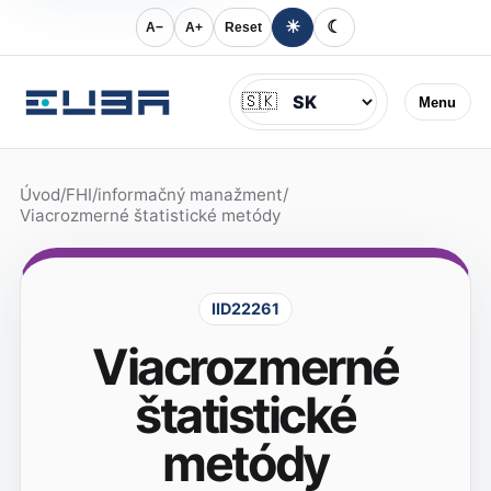
☀
☾
A−
A+
Reset
Jazyk
🇸🇰
Menu
Úvod
/
FHI
/
informačný manažment
/
Viacrozmerné štatistické metódy
IID22261
Viacrozmerné
štatistické
metódy