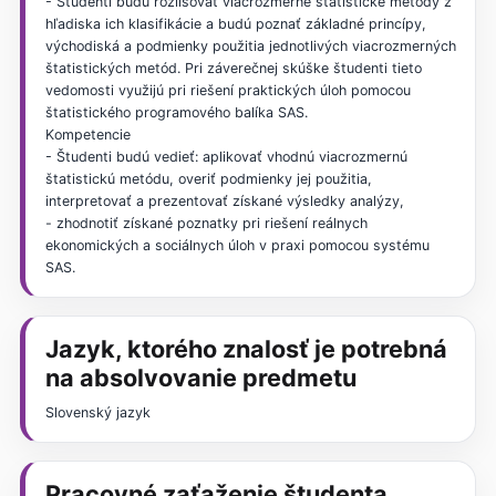
- Študenti budú rozlišovať viacrozmerné štatistické metódy z
hľadiska ich klasifikácie a budú poznať základné princípy,
východiská a podmienky použitia jednotlivých viacrozmerných
štatistických metód. Pri záverečnej skúške študenti tieto
vedomosti využijú pri riešení praktických úloh pomocou
štatistického programového balíka SAS.
Kompetencie
- Študenti budú vedieť: aplikovať vhodnú viacrozmernú
štatistickú metódu, overiť podmienky jej použitia,
interpretovať a prezentovať získané výsledky analýzy,
- zhodnotiť získané poznatky pri riešení reálnych
ekonomických a sociálnych úloh v praxi pomocou systému
SAS.
Jazyk, ktorého znalosť je potrebná
na absolvovanie predmetu
Slovenský jazyk
Pracovné zaťaženie študenta