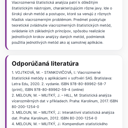
Viacrozmerná štatistická analýza patrí k dôležitým
štatistickým nástrojom, charakterizujúcim rôzne javy. Ide o
široký okruh metód a postupov, ktoré sa venujú z rôznych
hľadísk viacrozmerným problémom. Predmet poskytuje
teoretické zvládnutie viacrozmerných štatistických metód,
ovládanie ich základných princípov, spôsobu realizácie
jednotlivých krokov analýzy daných metód, podmienok
použitia jednotlivých metód ako aj samotnej aplikácie.
Odporúčaná literatúra
1. VOJTKOVÁ, M. - STANKOVIČOVÁ, I.: Viacrozmerné
štatistické metódy s aplikáciami v softvéri SAS. Bratislava:
Letra Edu, 2020. 2. vydanie. ISBN 978-80-89962-58-7
(print), ISBN 978-80-89962-59-4 (online)
2. MELOUN, M. – MILITKÝ, J. – HILL, M: Statistická analýza
vícerozměrných dat v příkladech. Praha: Karolinum, 2017. ISBN
80-200-1254-0
3. MELOUN, M. – MILITKÝ, J.: Interaktivní statistická analýza
dat. Praha: Karolinum, 2012. ISBN 80-200-1254-0
4. MELOUN, M. – MILITKÝ, J.: Kompendium statistického