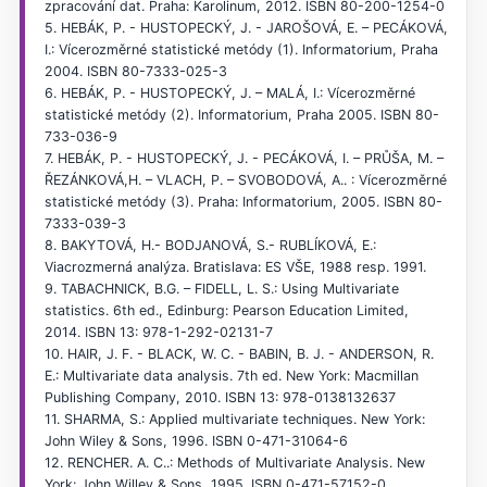
zpracování dat. Praha: Karolinum, 2012. ISBN 80-200-1254-0
5. HEBÁK, P. - HUSTOPECKÝ, J. - JAROŠOVÁ, E. – PECÁKOVÁ,
I.: Vícerozměrné statistické metódy (1). Informatorium, Praha
2004. ISBN 80-7333-025-3
6. HEBÁK, P. - HUSTOPECKÝ, J. – MALÁ, I.: Vícerozměrné
statistické metódy (2). Informatorium, Praha 2005. ISBN 80-
733-036-9
7. HEBÁK, P. - HUSTOPECKÝ, J. - PECÁKOVÁ, I. – PRŮŠA, M. –
ŘEZÁNKOVÁ,H. – VLACH, P. – SVOBODOVÁ, A.. : Vícerozměrné
statistické metódy (3). Praha: Informatorium, 2005. ISBN 80-
7333-039-3
8. BAKYTOVÁ, H.- BODJANOVÁ, S.- RUBLÍKOVÁ, E.:
Viacrozmerná analýza. Bratislava: ES VŠE, 1988 resp. 1991.
9. TABACHNICK, B.G. – FIDELL, L. S.: Using Multivariate
statistics. 6th ed., Edinburg: Pearson Education Limited,
2014. ISBN 13: 978-1-292-02131-7
10. HAIR, J. F. - BLACK, W. C. - BABIN, B. J. - ANDERSON, R.
E.: Multivariate data analysis. 7th ed. New York: Macmillan
Publishing Company, 2010. ISBN 13: 978-0138132637
11. SHARMA, S.: Applied multivariate techniques. New York:
John Wiley & Sons, 1996. ISBN 0-471-31064-6
12. RENCHER. A. C..: Methods of Multivariate Analysis. New
York: John Willey & Sons, 1995. ISBN 0-471-57152-0