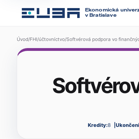
Ekonomická univerz
v Bratislave
Úvod
/
FHI
/
účtovníctvo
/
Softvérová podpora vo finančný
Softvéro
Kredity:
8
Ukončeni