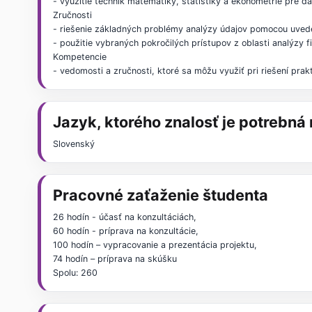
- využitie techník matematiky, štatistiky a ekonometrie pre ďal
Zručnosti
- riešenie základných problémy analýzy údajov pomocou uve
- použitie vybraných pokročilých prístupov z oblasti analýzy 
Kompetencie
- vedomosti a zručnosti, ktoré sa môžu využiť pri riešení prak
Jazyk, ktorého znalosť je potrebn
Slovenský
Pracovné zaťaženie študenta
26 hodín - účasť na konzultáciách,
60 hodín - príprava na konzultácie,
100 hodín – vypracovanie a prezentácia projektu,
74 hodín – príprava na skúšku
Spolu: 260