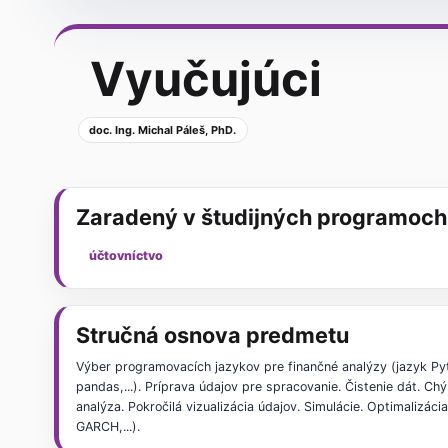
Vyučujúci
doc. Ing. Michal Páleš, PhD.
Zaradený v študijných programoch
účtovníctvo
Stručná osnova predmetu
Výber programovacích jazykov pre finančné analýzy (jazyk Pyt
pandas,...). Príprava údajov pre spracovanie. Čistenie dát. C
analýza. Pokročilá vizualizácia údajov. Simulácie. Optimalizác
GARCH,...).