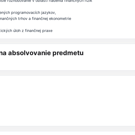
šie rozhodovanie v oblasti riadenia finančných rizík
dených programovacích jazykov,
finančných trhov a finančnej ekonometrie
tických úloh z finančnej praxe
á na absolvovanie predmetu