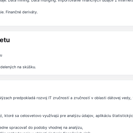
daje. Data mining. Data munging. Importovanie finančných údajov z internet
ie. Finančné deriváty.
etu
iu
delených na skúšku.
zach predpokladá rozvoj IT zručností a zručností v oblasti dátovej vedy, 
, ktoré sa celosvetovo využívajú pre analýzu údajov, aplikáciu štatistickýc
sledne spracovať do podoby vhodnej na analýzu,