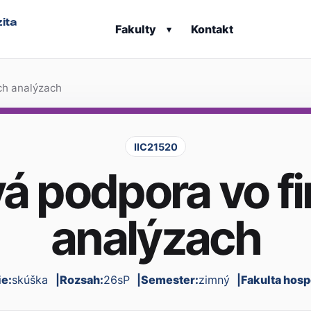
ita
Fakulty
Kontakt
▾
ch analýzach
IIC21520
vá podpora vo f
analýzach
e:
skúška
Rozsah:
26sP
Semester:
zimný
Fakulta hosp