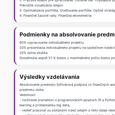
2. Príprava údajov pre spracovanie. Čistenie dát. Chýbajúce ú
Pokročilá vizualizácia údajov.
3. Optimalizácia portfólia. Oceňovanie portfólia. Opčné stratég
4. Finančné časové rady. Finančná ekonometria.
Podmienky na absolvovanie predm
60% vypracovanie individuálneho projektu
20% prezentácia individuálneho projektu na spoločnom kolokv
20% ústna skúška
Dosiahnutie aspoň 51 % bodov z maximálneho počtu bodov pri
Výsledky vzdelávania
Absolvovanie predmetu Softvérová podpora vo finančných analý
predmetu získa:
Vedomosti
- rozšírenie poznatkov o programovacích jazykoch (R a Python)
learning a problematiku big data,
- vedieť pracovať so získanými (raw) údajmi a tieto údaje ná