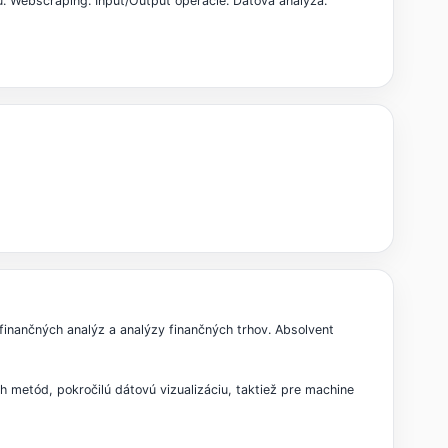
u. Webscraping. Input/Output operácie. Dátová analýza.
finančných analýz a analýzy finančných trhov. Absolvent
h metód, pokročilú dátovú vizualizáciu, taktiež pre machine