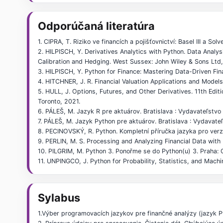
Odporúčaná literatúra
1. CIPRA, T. Riziko ve financích a pojišťovnictví: Basel III a Sol
2. HILPISCH, Y. Derivatives Analytics with Python. Data Analys
Calibration and Hedging. West Sussex: John Wiley & Sons Ltd
3. HILPISCH, Y. Python for Finance: Mastering Data-Driven Fina
4. HITCHNER, J. R. Financial Valuation Applications and Model
5. HULL, J. Options, Futures, and Other Derivatives. 11th Editi
Toronto, 2021.
6. PÁLEŠ, M. Jazyk R pre aktuárov. Bratislava : Vydavateľstvo
7. PÁLEŠ, M. Jazyk Python pre aktuárov. Bratislava : Vydavate
8. PECINOVSKÝ, R. Python. Kompletní příručka jazyka pro verzi
9. PERLIN, M. S. Processing and Analyzing Financial Data with R
10. PILGRIM, M. Python 3. Ponořme se do Python(u) 3. Praha: CZ.
11. UNPINGCO, J. Python for Probability, Statistics, and Mach
Sylabus
1.Výber programovacích jazykov pre finančné analýzy (jazyk Py