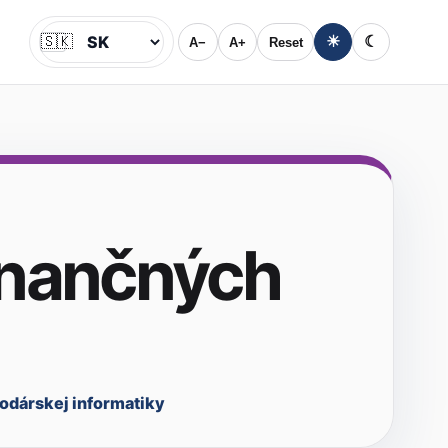
🇸🇰
☀
☾
A−
A+
Reset
Jazyk
inančných
odárskej informatiky