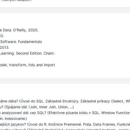
 Data. O'Reilly, 2020.
12.
 Software. Fundamentals
 2013.
Learning. Second Edition. Cham:
odel, transform, tidy and import
lne dáta? (Úvod do SQL. Základné štruktúry. Základné príkazy (Select, Wher
(Spájanie dát (Join, Inner Join, Union, ...)
 a analyzovaní dát cez SQL? (Efektívne písanie kódu v SQL. Window Function
h. Indexovanie.)
jších jazykov? (Úvod do R. Knižnice Premenné. Polia. Data Frames. Funkcie. 