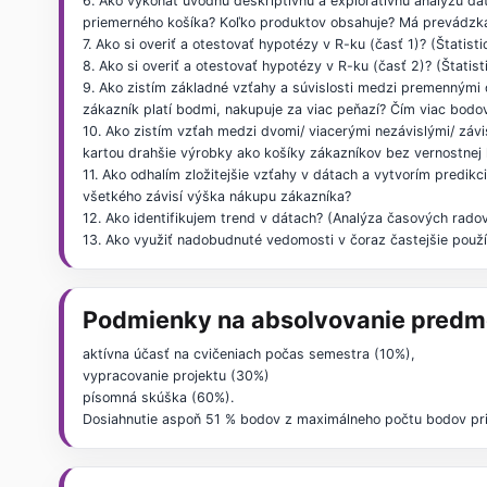
6. Ako vykonať úvodnú deskriptívnu a exploratívnu analýzu dát
priemerného košíka? Koľko produktov obsahuje? Má prevádzk
7. Ako si overiť a otestovať hypotézy v R-ku (časť 1)? (Štati
8. Ako si overiť a otestovať hypotézy v R-ku (časť 2)? (Štatis
9. Ako zistím základné vzťahy a súvislosti medzi premennými d
zákazník platí bodmi, nakupuje za viac peňazí? Čím viac bodo
10. Ako zistím vzťah medzi dvomi/ viacerými nezávislými/ zá
kartou drahšie výrobky ako košíky zákazníkov bez vernostnej 
11. Ako odhalím zložitejšie vzťahy v dátach a vytvorím predik
všetkého závisí výška nákupu zákazníka?
12. Ako identifikujem trend v dátach? (Analýza časových rado
13. Ako využiť nadobudnuté vedomosti v čoraz častejšie pou
Podmienky na absolvovanie predm
aktívna účasť na cvičeniach počas semestra (10%),
vypracovanie projektu (30%)
písomná skúška (60%).
Dosiahnutie aspoň 51 % bodov z maximálneho počtu bodov pr