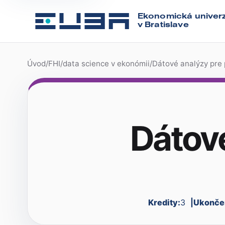
Ekonomická univerz
v Bratislave
Úvod
/
FHI
/
data science v ekonómii
/
Dátové analýzy pre
Dátov
Kredity:
3
Ukonče