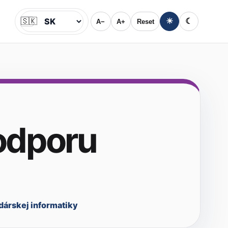
🇸🇰
☀
☾
A−
A+
Reset
Jazyk
odporu
dárskej informatiky