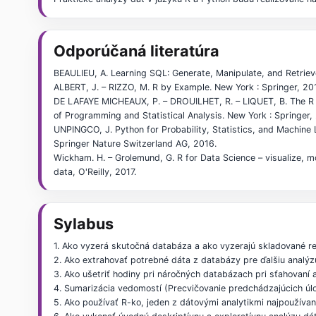
Odporúčaná literatúra
BEAULIEU, A. Learning SQL: Generate, Manipulate, and Retrieve
ALBERT, J. – RIZZO, M. R by Example. New York : Springer, 20
DE LAFAYE MICHEAUX, P. – DROUILHET, R. – LIQUET, B. The R
of Programming and Statistical Analysis. New York : Springer,
UNPINGCO, J. Python for Probability, Statistics, and Machine 
Springer Nature Switzerland AG, 2016.
Wickham. H. – Grolemund, G. R for Data Science – visualize, m
data, O'Reilly, 2017.
Sylabus
1. Ako vyzerá skutočná databáza a ako vyzerajú skladované reá
2. Ako extrahovať potrebné dáta z databázy pre ďalšiu analýzu? 
3. Ako ušetriť hodiny pri náročných databázach pri sťahovaní
4. Sumarizácia vedomostí (Precvičovanie predchádzajúcich úlo
5. Ako používať R-ko, jeden z dátovými analytikmi najpoužívane