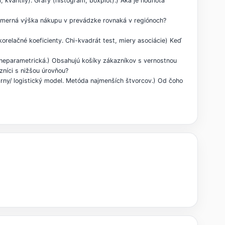
 kvantily). Grafy (histogram, boxplot).) Aká je hodnota
priemerná výška nákupu v prevádzke rovnaká v regiónoch?
orelačné koeficienty. Chi-kvadrát test, miery asociácie) Keď
/neparametrická.) Obsahujú košíky zákazníkov s vernostnou
zníci s nižšou úrovňou?
eárny/ logistický model. Metóda najmenších štvorcov.) Od čoho