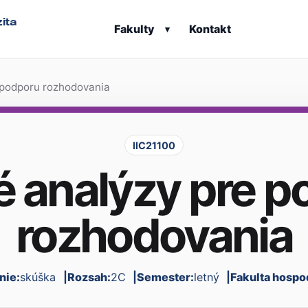
ita
Fakulty
Kontakt
▾
 podporu rozhodovania
IIC21100
é analýzy pre p
rozhodovania
nie:
skúška
Rozsah:
2C
Semester:
letný
Fakulta hospo