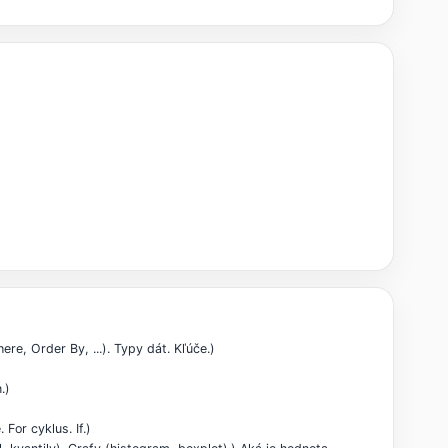
e, Order By, ...). Typy dát. Kľúče.)
.)
For cyklus. If.)