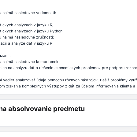
u najmä nasledovné vedomosti:
stických analýzach v jazyku R,
stických analýzach v jazyku Python.
 najmä nasledovné zručnosti:
ácii a analýze dát v jazyku R
ázami.
u najmä nasledovné kompetencie:
iacich na analýzu dát a riešenie ekonomických problémov pre podporu rozh
vedieť analyzovať údaje pomocou rôznych nástrojov, riešiť problémy využi
ieľom získania komplexných výstupov z dát za účelom informovania klienta a
á na absolvovanie predmetu