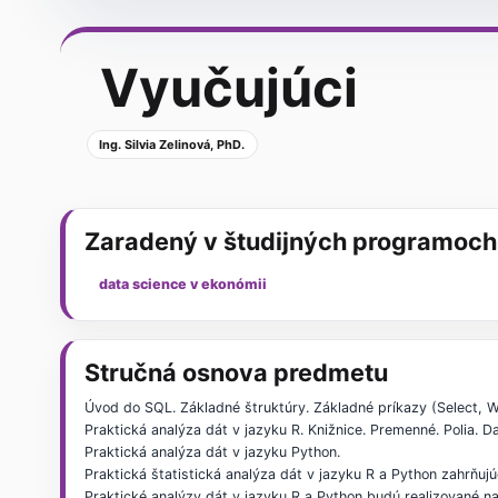
Vyučujúci
Ing. Silvia Zelinová, PhD.
Zaradený v študijných programoch
data science v ekonómii
Stručná osnova predmetu
Úvod do SQL. Základné štruktúry. Základné príkazy (Select, Wher
Praktická analýza dát v jazyku R. Knižnice. Premenné. Polia. Da
Praktická analýza dát v jazyku Python.
Praktická štatistická analýza dát v jazyku R a Python zahrňujú
Praktické analýzy dát v jazyku R a Python budú realizované na