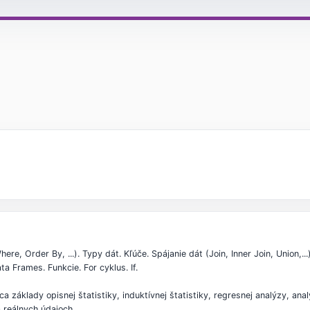
e, Order By, ...). Typy dát. Kľúče. Spájanie dát (Join, Inner Join, Union,..
ta Frames. Funkcie. For cyklus. If.
ca základy opisnej štatistiky, induktívnej štatistiky, regresnej analýzy, an
 reálnych údajoch.