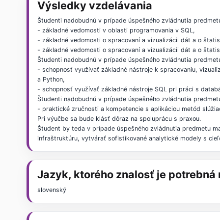
Výsledky vzdelávania
Študenti nadobudnú v prípade úspešného zvládnutia predmet
- základné vedomosti v oblasti programovania v SQL,
- základné vedomosti o spracovaní a vizualizácii dát a o štati
- základné vedomosti o spracovaní a vizualizácii dát a o štati
Študenti nadobudnú v prípade úspešného zvládnutia predmetu
- schopnosť využívať základné nástroje k spracovaniu, vizualiz
a Python,
- schopnosť využívať základné nástroje SQL pri práci s datab
Študenti nadobudnú v prípade úspešného zvládnutia predmet
- praktické zručnosti a kompetencie s aplikáciou metód slúž
Pri výučbe sa bude klásť dôraz na spoluprácu s praxou.
Študent by teda v prípade úspešného zvládnutia predmetu mal 
infraštruktúru, vytvárať sofistikované analytické modely s c
Jazyk, ktorého znalosť je potrebn
slovenský