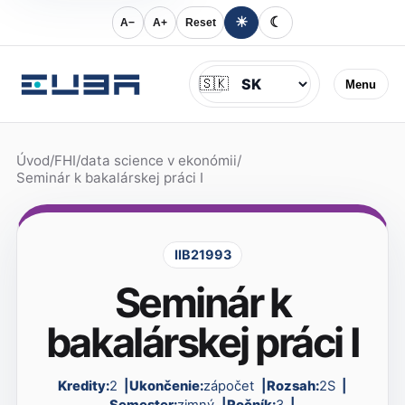
☀
☾
A−
A+
Reset
Jazyk
🇸🇰
Menu
Úvod
/
FHI
/
data science v ekonómii
/
Seminár k bakalárskej práci I
IIB21993
Seminár k
bakalárskej práci I
Kredity:
2
Ukončenie:
zápočet
Rozsah:
2S
Semester:
zimný
Ročník:
3