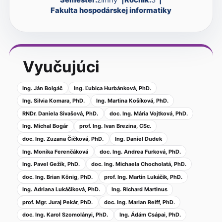
Fakulta hospodárskej informatiky
Vyučujúci
Ing. Ján Bolgáč
Ing. Ľubica Hurbánková, PhD.
Ing. Silvia Komara, PhD.
Ing. Martina Košíková, PhD.
RNDr. Daniela Sivašová, PhD.
doc. Ing. Mária Vojtková, PhD.
Ing. Michal Bogár
prof. Ing. Ivan Brezina, CSc.
doc. Ing. Zuzana Čičková, PhD.
Ing. Daniel Dudek
Ing. Monika Ferenčáková
doc. Ing. Andrea Furková, PhD.
Ing. Pavel Gežík, PhD.
doc. Ing. Michaela Chocholatá, PhD.
doc. Ing. Brian König, PhD.
prof. Ing. Martin Lukáčik, PhD.
Ing. Adriana Lukáčiková, PhD.
Ing. Richard Martinus
prof. Mgr. Juraj Pekár, PhD.
doc. Ing. Marian Reiff, PhD.
doc. Ing. Karol Szomolányi, PhD.
Ing. Ádám Csápai, PhD.