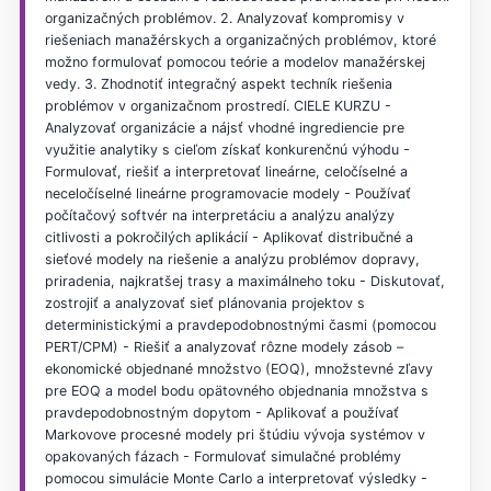
organizačných problémov. 2. Analyzovať kompromisy v
riešeniach manažérskych a organizačných problémov, ktoré
možno formulovať pomocou teórie a modelov manažérskej
vedy. 3. Zhodnotiť integračný aspekt techník riešenia
problémov v organizačnom prostredí. CIELE KURZU -
Analyzovať organizácie a nájsť vhodné ingrediencie pre
využitie analytiky s cieľom získať konkurenčnú výhodu -
Formulovať, riešiť a interpretovať lineárne, celočíselné a
neceločíselné lineárne programovacie modely - Používať
počítačový softvér na interpretáciu a analýzu analýzy
citlivosti a pokročilých aplikácií - Aplikovať distribučné a
sieťové modely na riešenie a analýzu problémov dopravy,
priradenia, najkratšej trasy a maximálneho toku - Diskutovať,
zostrojiť a analyzovať sieť plánovania projektov s
deterministickými a pravdepodobnostnými časmi (pomocou
PERT/CPM) - Riešiť a analyzovať rôzne modely zásob –
ekonomické objednané množstvo (EOQ), množstevné zľavy
pre EOQ a model bodu opätovného objednania množstva s
pravdepodobnostným dopytom - Aplikovať a používať
Markovove procesné modely pri štúdiu vývoja systémov v
opakovaných fázach - Formulovať simulačné problémy
pomocou simulácie Monte Carlo a interpretovať výsledky -