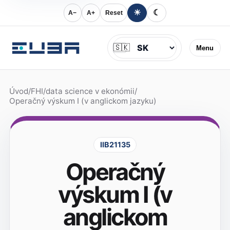
☀
☾
A−
A+
Reset
Jazyk
🇸🇰
Menu
Úvod
/
FHI
/
data science v ekonómii
/
Operačný výskum I (v anglickom jazyku)
IIB21135
Operačný
výskum I (v
anglickom