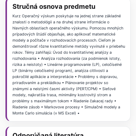
Stručná osnova predmetu
Kurz Operačný výskum poskytuje na jednej strane základné
znalosti o metodológii a na druhej strane informácie o
hlavných oblastiach operačného výskumu. Pomocou mnohých
prípadových štúdií objasňuje, ako aplikovať matematické
modely a počítače v rozhodovacích procesoch. Cieľom je
demonštrovať rôzne kvantitatívne metódy vyvinuté v priebehu
rokov. Témy zahŕňajú: Úvod do kvantitatívnej analýzy a
rozhodovania • Analýza rozhodovania (za podmienok istoty,
rizika a neistoty) • Lineárne programovanie (LP), celočíselné
LP (binárny celočíselný program), analýza citlivosti a
pokročilé aplikácie a interpretácie • Problémy s dopravou,
priraďovaním a prekládkou • Plánovanie projektov so
známymi a neistými časmi aktivity (PERT/CPM) • Sieťové
modely, najkratšia trasa, minimálny kostrovitý strom a
problémy s maximálnym tokom • Riadenie čakacej rady •
Riadenie zásob • Markovove procesy • Simulačné modely a
Monte Carlo simulácia (v MS Excel) •
Odporúčaná literatúra