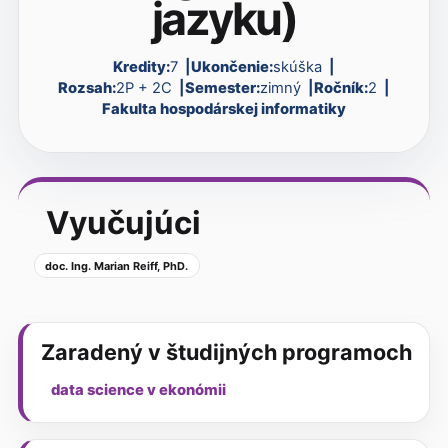
jazyku)
Kredity:
7
Ukončenie:
skúška
Rozsah:
2P + 2C
Semester:
zimný
Ročník:
2
Fakulta hospodárskej informatiky
Vyučujúci
doc. Ing. Marian Reiff, PhD.
Zaradený v študijných programoch
data science v ekonómii