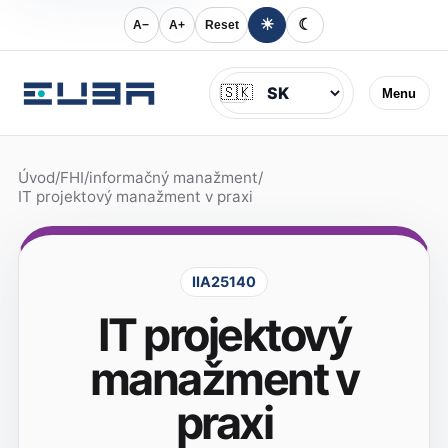
☀
☾
A−
A+
Reset
Jazyk
🇸🇰
Menu
Úvod
/
FHI
/
informačný manažment
/
IT projektový manažment v praxi
IIA25140
IT projektový
manažment v
praxi