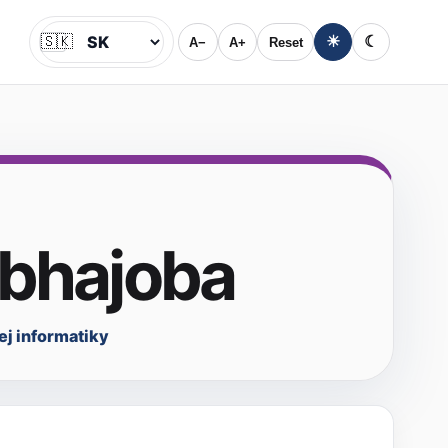
🇸🇰
☀
☾
A−
A+
Reset
Jazyk
obhajoba
ej informatiky