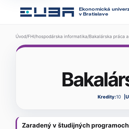
Ekonomická univerz
v Bratislave
Úvod
/
FHI
/
hospodárska informatika
/
Bakalárska práca a
Bakalár
Kredity:
10
U
Zaradený v študijných programoch