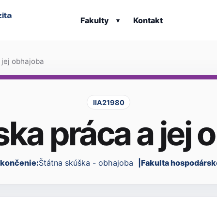
ita
Fakulty
Kontakt
▾
 jej obhajoba
IIA21980
ska práca a jej 
končenie:
Štátna skúška - obhajoba
Fakulta hospodársk