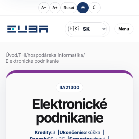
☀
☾
A−
A+
Reset
Jazyk
🇸🇰
Menu
Úvod
/
FHI
/
hospodárska informatika
/
Elektronické podnikanie
IIA21300
Elektronické
podnikanie
Kredity:
3
Ukončenie:
skúška
Rozsah:
0P + 2C
Semester:
zimný