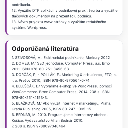
podnikania.
12. Využitie DTP aplikácií v podnikovej praxi, tvorba a využitie
tlačových dokumentov na prezentáciu podniku.
13. Návrh projektu www stránky s využitím redakčného
systému Wordpress.
Odporúčaná literatúra
1. SZIVOSOVÁ, M.: Elektronické podnikanie, Merkury 2022
2. DOMES, M.: SEO jednoduše, Computer Press, a.s. Brno
2011, ISBN 978-80-251-3456-63.
3. DORČÁK, P, - POLLÁK, F.: Marketing & e-business, EZO, s.
r. o. Prešov 2010, ISBN 978-80-970564-0-74.
4. BELEŠČÁK, D.: Vytváříme e-shop ve WordPressu pomocí
WooCommerce. Brno: Computer Press, 2014. 238 s. ISBN
978-80-251-4153-3.
5. BLAŽKOVÁ, M.: Ako využiť internet v marketingu, Praha,
Grada Publishing 2005, ISBN 80-247-1095-15.
6. BEDNÁR, M. 2010. Programujeme internetový obchod.
Košice. Vydavateľstvo Milan Bednár 2010.
7. 208 s. ISBN 9788097048464