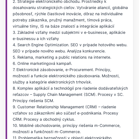
2. Stratégie elektronického obchodu. Prostriedky k
dosahovaniu strategických cieľov. Vytváranie aliancií, globálna
pôsobnosť, rýchle čiastkové inovácie, dôraz na individuálne
potreby zákazníka, pružný manažment, tímová práca,
virtuálne tímy, IS na báze znalostí a integrácie aplikácií
3. Základné vzťahy medzi subjektmi v e-businesse, aplikácie
e-businessu a ich vzťahy
4. Search Engine Optimization. SEO v prípade hotového webu.
SEO v prípade nového webu. Analýza konkurencie.
5. Reklama, marketing a public relations na internete.
6. Online marketingová kampaň.
7. Elektronické zásobovanie, e-Procurement. Princípy,
možnosti a funkcie elektronického zásobovania. Možnosti,
služby a kategórie elektronických trhovísk.
8. Komplex aplikácií a technológií pre riadenie dodávateľských
reťazcov – Supply Chain Management (SCM). Procesy v SC.
Princípy riešenia SCM.
9. Customer Relationship Management (CRM) – riadenie
vzťahov so zákazníkmi ako súčasť e-podnikania. Procesy
CRM. Procesy a obchodný cyklus.
10. Mobilné obchodovanie, princípy riešenia m-Commerce,
možnosti a funkčnosti m-Commerce.
11. Problematika bezpečnosti v oblasti elektronického