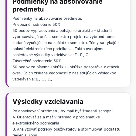
Podmienky na absolvovanie
predmetu
Podmienky na absolvovanie predmetu:
Priebežné hodnotenie 50%
50 bodov vypracovanie a obhájenie projektu – študenti
vypracovávajú počas semestra projekt na vybranú tému
zadanú vyučujúcim na začiatku semestra. Témy sa týkajú z
oblastí elektronického podnikania. Takto overujeme
nasledovné výsledky vzdelávania: E., F., G.
Záverečné hodnotenie 50%
50 bodov za písomnú skúšku – skúška pozostáva z otázok
overujúcich získané vedomosti z nasledujúcich výsledkov
vzdelávania: B., C., D., F
Výsledky vzdelávania
Po absolvovaní predmetu, by mali byť študenti schopní:
A. Orientovať sa a mať v prehľad v problematike
elektronického podnikania
B. Analyzovať potreby používateľov a sformulovať podstatu
riešenia úlohy