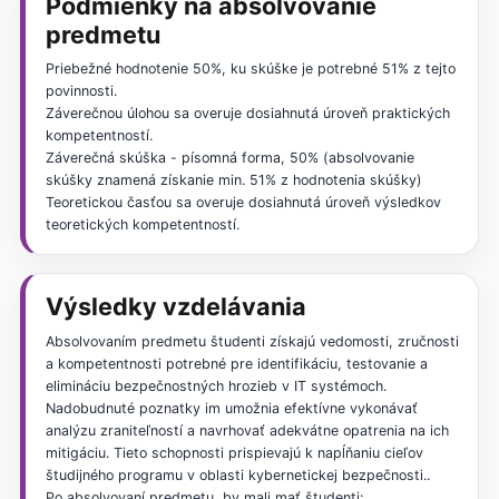
Podmienky na absolvovanie
predmetu
Priebežné hodnotenie 50%, ku skúške je potrebné 51% z tejto
povinnosti.
Záverečnou úlohou sa overuje dosiahnutá úroveň praktických
kompetentností.
Záverečná skúška - písomná forma, 50% (absolvovanie
skúšky znamená získanie min. 51% z hodnotenia skúšky)
Teoretickou časťou sa overuje dosiahnutá úroveň výsledkov
teoretických kompetentností.
Výsledky vzdelávania
Absolvovaním predmetu študenti získajú vedomosti, zručnosti
a kompetentnosti potrebné pre identifikáciu, testovanie a
elimináciu bezpečnostných hrozieb v IT systémoch.
Nadobudnuté poznatky im umožnia efektívne vykonávať
analýzu zraniteľností a navrhovať adekvátne opatrenia na ich
mitigáciu. Tieto schopnosti prispievajú k napĺňaniu cieľov
študijného programu v oblasti kybernetickej bezpečnosti..
Po absolvovaní predmetu, by mali mať študenti: