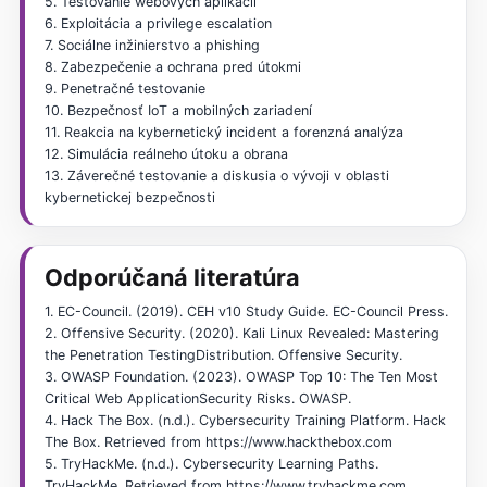
5. Testovanie webových aplikácií
6. Exploitácia a privilege escalation
7. Sociálne inžinierstvo a phishing
8. Zabezpečenie a ochrana pred útokmi
9. Penetračné testovanie
10. Bezpečnosť IoT a mobilných zariadení
11. Reakcia na kybernetický incident a forenzná analýza
12. Simulácia reálneho útoku a obrana
13. Záverečné testovanie a diskusia o vývoji v oblasti
kybernetickej bezpečnosti
Odporúčaná literatúra
1. EC-Council. (2019). CEH v10 Study Guide. EC-Council Press.
2. Offensive Security. (2020). Kali Linux Revealed: Mastering
the Penetration TestingDistribution. Offensive Security.
3. OWASP Foundation. (2023). OWASP Top 10: The Ten Most
Critical Web ApplicationSecurity Risks. OWASP.
4. Hack The Box. (n.d.). Cybersecurity Training Platform. Hack
The Box. Retrieved from https://www.hackthebox.com
5. TryHackMe. (n.d.). Cybersecurity Learning Paths.
TryHackMe. Retrieved from https://www.tryhackme.com