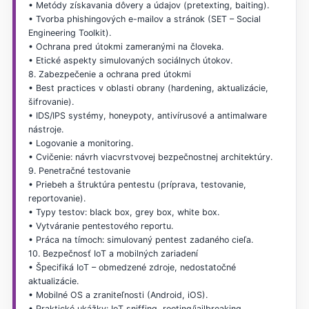
• Metódy získavania dôvery a údajov (pretexting, baiting).
• Tvorba phishingových e-mailov a stránok (SET – Social
Engineering Toolkit).
• Ochrana pred útokmi zameranými na človeka.
• Etické aspekty simulovaných sociálnych útokov.
8. Zabezpečenie a ochrana pred útokmi
• Best practices v oblasti obrany (hardening, aktualizácie,
šifrovanie).
• IDS/IPS systémy, honeypoty, antivírusové a antimalware
nástroje.
• Logovanie a monitoring.
• Cvičenie: návrh viacvrstvovej bezpečnostnej architektúry.
9. Penetračné testovanie
• Priebeh a štruktúra pentestu (príprava, testovanie,
reportovanie).
• Typy testov: black box, grey box, white box.
• Vytváranie pentestového reportu.
• Práca na tímoch: simulovaný pentest zadaného cieľa.
10. Bezpečnosť IoT a mobilných zariadení
• Špecifiká IoT – obmedzené zdroje, nedostatočné
aktualizácie.
• Mobilné OS a zraniteľnosti (Android, iOS).
• Praktické ukážky: IoT sniffing, rooting/jailbreaking.