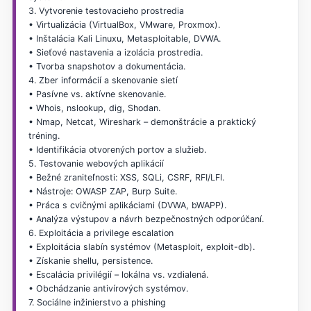
3. Vytvorenie testovacieho prostredia
• Virtualizácia (VirtualBox, VMware, Proxmox).
• Inštalácia Kali Linuxu, Metasploitable, DVWA.
• Sieťové nastavenia a izolácia prostredia.
• Tvorba snapshotov a dokumentácia.
4. Zber informácií a skenovanie sietí
• Pasívne vs. aktívne skenovanie.
• Whois, nslookup, dig, Shodan.
• Nmap, Netcat, Wireshark – demonštrácie a praktický
tréning.
• Identifikácia otvorených portov a služieb.
5. Testovanie webových aplikácií
• Bežné zraniteľnosti: XSS, SQLi, CSRF, RFI/LFI.
• Nástroje: OWASP ZAP, Burp Suite.
• Práca s cvičnými aplikáciami (DVWA, bWAPP).
• Analýza výstupov a návrh bezpečnostných odporúčaní.
6. Exploitácia a privilege escalation
• Exploitácia slabín systémov (Metasploit, exploit-db).
• Získanie shellu, persistence.
• Escalácia privilégií – lokálna vs. vzdialená.
• Obchádzanie antivírových systémov.
7. Sociálne inžinierstvo a phishing