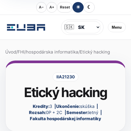
☀
☾
A−
A+
Reset
Jazyk
🇸🇰
Menu
Úvod
/
FHI
/
hospodárska informatika
/
Etický hacking
IIA21230
Etický hacking
Kredity:
3
Ukončenie:
skúška
Rozsah:
0P + 2C
Semester:
letný
Fakulta hospodárskej informatiky