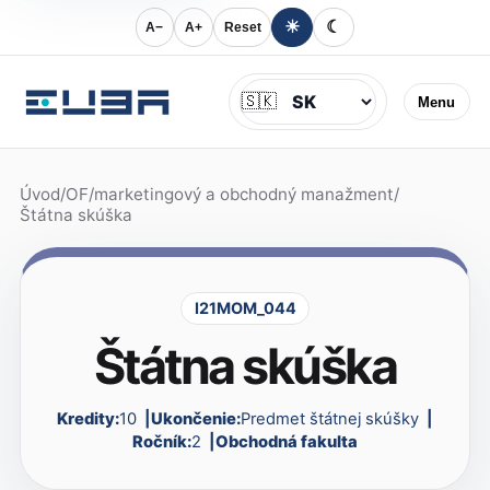
☀
☾
A−
A+
Reset
Jazyk
🇸🇰
Menu
Úvod
/
OF
/
marketingový a obchodný manažment
/
Štátna skúška
I21MOM_044
Štátna skúška
Kredity:
10
Ukončenie:
Predmet štátnej skúšky
Ročník:
2
Obchodná fakulta