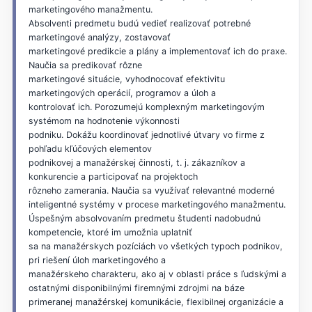
marketingového manažmentu.
Absolventi predmetu budú vedieť realizovať potrebné
marketingové analýzy, zostavovať
marketingové predikcie a plány a implementovať ich do praxe.
Naučia sa predikovať rôzne
marketingové situácie, vyhodnocovať efektivitu
marketingových operácií, programov a úloh a
kontrolovať ich. Porozumejú komplexným marketingovým
systémom na hodnotenie výkonnosti
podniku. Dokážu koordinovať jednotlivé útvary vo firme z
pohľadu kľúčových elementov
podnikovej a manažérskej činnosti, t. j. zákazníkov a
konkurencie a participovať na projektoch
rôzneho zamerania. Naučia sa využívať relevantné moderné
inteligentné systémy v procese marketingového manažmentu.
Úspešným absolvovaním predmetu študenti nadobudnú
kompetencie, ktoré im umožnia uplatniť
sa na manažérskych pozíciách vo všetkých typoch podnikov,
pri riešení úloh marketingového a
manažérskeho charakteru, ako aj v oblasti práce s ľudskými a
ostatnými disponibilnými firemnými zdrojmi na báze
primeranej manažérskej komunikácie, flexibilnej organizácie a