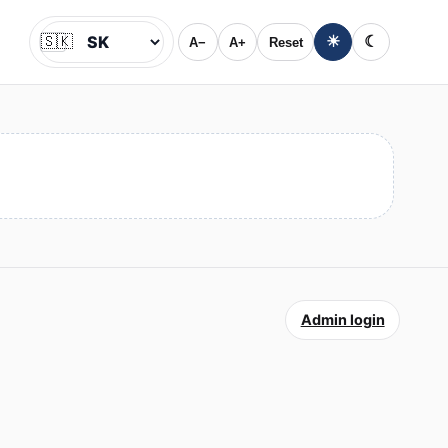
🇸🇰
☀
☾
A−
A+
Reset
Jazyk
Admin login