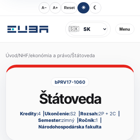
☀
☾
A−
A+
Reset
Jazyk
🇸🇰
Menu
Úvod
/
NHF
/
ekonómia a právo
/
Štátoveda
bPRV17-1060
Štátoveda
Kredity:
4
Ukončenie:
S2
Rozsah:
2P + 2C
Semester:
zimný
Ročník:
1
Národohospodárska fakulta