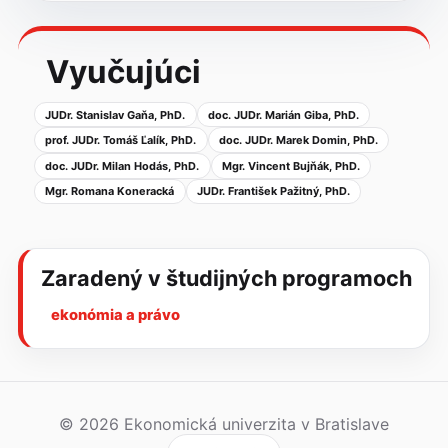
Vyučujúci
JUDr. Stanislav Gaňa, PhD.
doc. JUDr. Marián Giba, PhD.
prof. JUDr. Tomáš Ľalík, PhD.
doc. JUDr. Marek Domin, PhD.
doc. JUDr. Milan Hodás, PhD.
Mgr. Vincent Bujňák, PhD.
Mgr. Romana Koneracká
JUDr. František Pažitný, PhD.
Zaradený v študijných programoch
ekonómia a právo
© 2026 Ekonomická univerzita v Bratislave