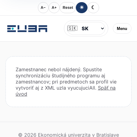
☀
☾
A−
A+
Reset
Jazyk
🇸🇰
Menu
Zamestnanec nebol nájdený. Spustite
synchronizáciu študijného programu aj
zamestnancov; pri predmetoch sa profil vie
vytvoriť aj z XML uzla vyucujuciAll.
Späť na
úvod
© 2026 Ekonomická univerzita v Bratislave