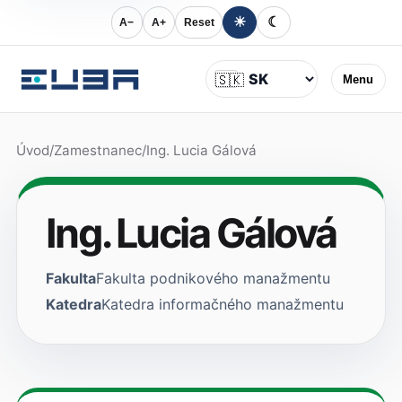
☀
☾
A−
A+
Reset
Jazyk
🇸🇰
Menu
Úvod
/
Zamestnanec
/
Ing. Lucia Gálová
Ing. Lucia Gálová
Fakulta
Fakulta podnikového manažmentu
Katedra
Katedra informačného manažmentu