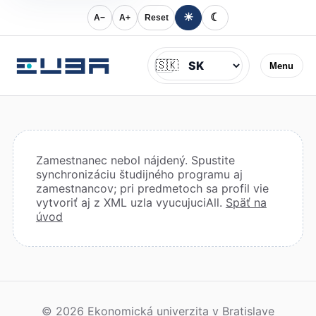
☀
☾
A−
A+
Reset
Jazyk
🇸🇰
Menu
Zamestnanec nebol nájdený. Spustite
synchronizáciu študijného programu aj
zamestnancov; pri predmetoch sa profil vie
vytvoriť aj z XML uzla vyucujuciAll.
Späť na
úvod
© 2026 Ekonomická univerzita v Bratislave