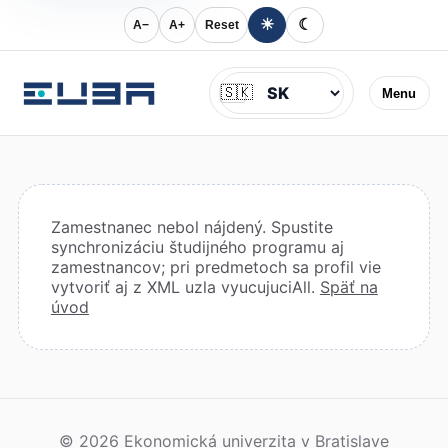
☀
☾
A−
A+
Reset
Jazyk
🇸🇰
Menu
Zamestnanec nebol nájdený. Spustite
synchronizáciu študijného programu aj
zamestnancov; pri predmetoch sa profil vie
vytvoriť aj z XML uzla vyucujuciAll.
Späť na
úvod
© 2026 Ekonomická univerzita v Bratislave