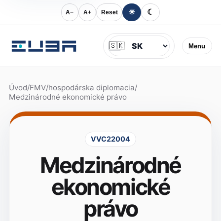
☀
☾
A−
A+
Reset
Jazyk
🇸🇰
Menu
Úvod
/
FMV
/
hospodárska diplomacia
/
Medzinárodné ekonomické právo
VVC22004
Medzinárodné
ekonomické
právo