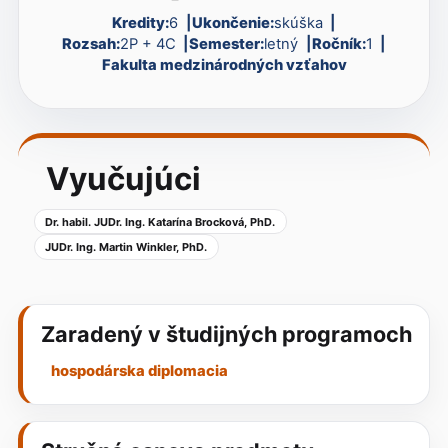
Kredity:
6
Ukončenie:
skúška
Rozsah:
2P + 4C
Semester:
letný
Ročník:
1
Fakulta medzinárodných vzťahov
Vyučujúci
Dr. habil. JUDr. Ing. Katarína Brocková, PhD.
JUDr. Ing. Martin Winkler, PhD.
Zaradený v študijných programoch
hospodárska diplomacia