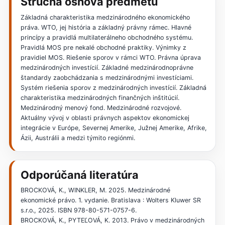
Stručná osnova predmetu
Základná charakteristika medzinárodného ekonomického
práva. WTO, jej história a základný právny rámec. Hlavné
princípy a pravidlá multilaterálneho obchodného systému.
Pravidlá MOS pre nekalé obchodné praktiky. Výnimky z
pravidiel MOS. Riešenie sporov v rámci WTO. Právna úprava
medzinárodných investícií. Základné medzinárodnoprávne
štandardy zaobchádzania s medzinárodnými investíciami.
Systém riešenia sporov z medzinárodných investícií. Základná
charakteristika medzinárodných finančných inštitúcií.
Medzinárodný menový fond. Medzinárodné rozvojové.
Aktuálny vývoj v oblasti právnych aspektov ekonomickej
integrácie v Európe, Severnej Amerike, Južnej Amerike, Afrike,
Ázii, Austrálii a medzi týmito regiónmi.
Odporúčaná literatúra
BROCKOVÁ, K., WINKLER, M. 2025. Medzinárodné
ekonomické právo. 1. vydanie. Bratislava : Wolters Kluwer SR
s.r.o., 2025. ISBN 978-80-571-0757-6.
BROCKOVÁ, K., PYTEĽOVÁ, K. 2013. Právo v medzinárodných