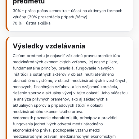
predmetu
30% - práca počas semestra – účasť na aktívnych formách
výučby (30% prezentácia prípadu/témy)
70 % - ústna skúška
Výsledky vzdelávania
Cieľom predmetu je objasniť základnú právnu architektúru
medzinárodných ekonomických vzťahov, jej nosné piliere,
fundamentálne princípy, pravidlá, fungovanie hlavných
inštitúcií a ostatných aktérov v oblasti multilaterálneho
obchodného systému, v oblasti medzinárodných investičných,
menových, finančných vzťahov, a ich vzájomnú koreláciu,
riešenie sporov a aktuálny vývoj v tejto oblasti. Jeho súčasťou
je analýza právnych prameňov, ako aj základných a
aktuálnych sporov a prípadových štúdií v oblasti
medzinárodného ekonomického práva.
Vedomosti: poznanie charakteristík, princípov a pravidiel
fungovania jednotlivých odvetví medzinárodného
ekonomického práva, pochopenie vzťahu medzi
medzinárodným právom, medzinárodným ekonomickým