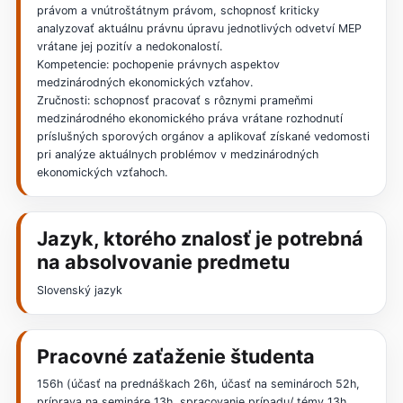
právom a vnútroštátnym právom, schopnosť kriticky
analyzovať aktuálnu právnu úpravu jednotlivých odvetví MEP
vrátane jej pozitív a nedokonalostí.
Kompetencie: pochopenie právnych aspektov
medzinárodných ekonomických vzťahov.
Zručnosti: schopnosť pracovať s rôznymi prameňmi
medzinárodného ekonomického práva vrátane rozhodnutí
príslušných sporových orgánov a aplikovať získané vedomosti
pri analýze aktuálnych problémov v medzinárodných
ekonomických vzťahoch.
Jazyk, ktorého znalosť je potrebná
na absolvovanie predmetu
Slovenský jazyk
Pracovné zaťaženie študenta
156h (účasť na prednáškach 26h, účasť na seminároch 52h,
príprava na semináre 13h, spracovanie prípadu/ témy 13h,