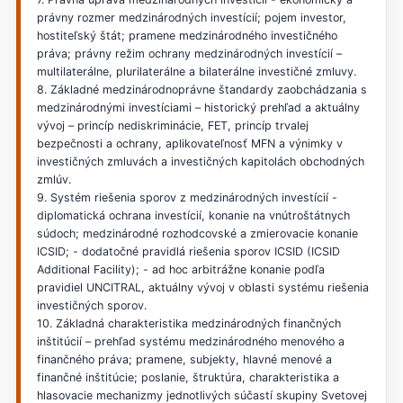
právny rozmer medzinárodných investícií; pojem investor,
hostiteľský štát; pramene medzinárodného investičného
práva; právny režim ochrany medzinárodných investícií –
multilaterálne, plurilaterálne a bilaterálne investičné zmluvy.
8. Základné medzinárodnoprávne štandardy zaobchádzania s
medzinárodnými investíciami – historický prehľad a aktuálny
vývoj – princíp nediskriminácie, FET, princíp trvalej
bezpečnosti a ochrany, aplikovateľnosť MFN a výnimky v
investičných zmluvách a investičných kapitolách obchodných
zmlúv.
9. Systém riešenia sporov z medzinárodných investícií -
diplomatická ochrana investícií, konanie na vnútroštátnych
súdoch; medzinárodné rozhodcovské a zmierovacie konanie
ICSID; - dodatočné pravidlá riešenia sporov ICSID (ICSID
Additional Facility); - ad hoc arbitrážne konanie podľa
pravidiel UNCITRAL, aktuálny vývoj v oblasti systému riešenia
investičných sporov.
10. Základná charakteristika medzinárodných finančných
inštitúcií – prehľad systému medzinárodného menového a
finančného práva; pramene, subjekty, hlavné menové a
finančné inštitúcie; poslanie, štruktúra, charakteristika a
hlasovacie mechanizmy jednotlivých súčastí skupiny Svetovej