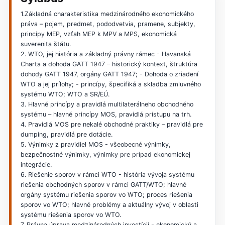
1.Základná charakteristika medzinárodného ekonomického
práva – pojem, predmet, pododvetvia, pramene, subjekty,
princípy MEP, vzťah MEP k MPV a MPS, ekonomická
suverenita štátu.
2. WTO, jej história a základný právny rámec - Havanská
Charta a dohoda GATT 1947 – historický kontext, štruktúra
dohody GATT 1947, orgány GATT 1947; - Dohoda o zriadení
WTO a jej prílohy; - princípy, špecifiká a skladba zmluvného
systému WTO; WTO a SR/EÚ.
3. Hlavné princípy a pravidlá multilaterálneho obchodného
systému – hlavné princípy MOS, pravidlá prístupu na trh.
4. Pravidlá MOS pre nekalé obchodné praktiky – pravidlá pre
dumping, pravidlá pre dotácie.
5. Výnimky z pravidiel MOS - všeobecné výnimky,
bezpečnostné výnimky, výnimky pre prípad ekonomickej
integrácie.
6. Riešenie sporov v rámci WTO - história vývoja systému
riešenia obchodných sporov v rámci GATT/WTO; hlavné
orgány systému riešenia sporov vo WTO; proces riešenia
sporov vo WTO; hlavné problémy a aktuálny vývoj v oblasti
systému riešenia sporov vo WTO.
7. Právna úprava medzinárodných investícií - ekonomický a