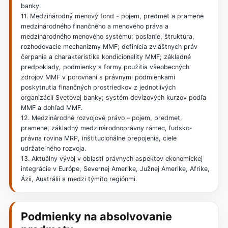
banky.
11. Medzinárodný menový fond - pojem, predmet a pramene
medzinárodného finančného a menového práva a
medzinárodného menového systému; poslanie, štruktúra,
rozhodovacie mechanizmy MMF; definícia zvláštnych práv
čerpania a charakteristika kondicionality MMF; základné
predpoklady, podmienky a formy použitia všeobecných
zdrojov MMF v porovnaní s právnymi podmienkami
poskytnutia finančných prostriedkov z jednotlivých
organizácií Svetovej banky; systém devízových kurzov podľa
MMF a dohľad MMF.
12. Medzinárodné rozvojové právo – pojem, predmet,
pramene, základný medzinárodnoprávny rámec, ľudsko-
právna rovina MRP, inštitucionálne prepojenia, ciele
udržateľného rozvoja.
13. Aktuálny vývoj v oblasti právnych aspektov ekonomickej
integrácie v Európe, Severnej Amerike, Južnej Amerike, Afrike,
Ázii, Austrálii a medzi týmito regiónmi.
Podmienky na absolvovanie