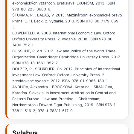
ekonomických vzťahoch. Bratislava: EKONÓM, 2013. ISBN
978-80-225-3680-6.
ŠTURMA, P. , BALAŠ, V. 2013. Mezinárodní ekonomické právo.
Praha: C. H. Beck. 2. vydanie. 2013. ISBN 978-80-7179-069-
3.
LOWENFELD, A. 2008. International Economic Law. Oxford:
Oxford University Press. 2. vydanie. 2008. ISBN 978-80-
7400-752-1.
BOSSCHE, P. v.d. 2017. Law and Policy of the World Trade
Organization. Cambridge: Cambridge University Press. 2017.
ISBN 978-13-1661-052-7.
DOLZER, R., SCHREUER, Ch. 2012. Principles of International
Investment Law. Oxford: Oxford University Press. 2.
zrevidované vydanie. 2012. ISBN 978-01-9965-180-1.
ANDHOV, Alexandra - BROCKOVÁ, Katarína - ŠIMALOVÁ,
Katarína. Slovakia. In Investment Arbitration in Central and
Eastern Europe : Law and Practise. - Cheltenham;
Northampton : Edward Elgar Publishing, 2019. ISBN 978-1-
78811-516-2; 978-1-78811-517-9
Sylabus