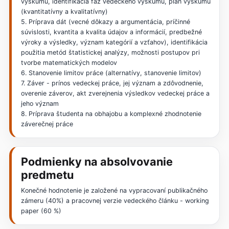
výskumu, identifikácia fáz vedeckého výskumu, plán výskumu
(kvantitatívny a kvalitatívny)
5. Príprava dát (vecné dôkazy a argumentácia, príčinné
súvislosti, kvantita a kvalita údajov a informácií, predbežné
výroky a výsledky, význam kategórií a vzťahov), identifikácia
použitia metód štatistickej analýzy, možnosti postupov pri
tvorbe matematických modelov
6. Stanovenie limitov práce (alternatívy, stanovenie limitov)
7. Záver - prínos vedeckej práce, jej význam a zdôvodnenie,
overenie záverov, akt zverejnenia výsledkov vedeckej práce a
jeho význam
8. Príprava študenta na obhajobu a komplexné zhodnotenie
záverečnej práce
Podmienky na absolvovanie
predmetu
Konečné hodnotenie je založené na vypracovaní publikačného
zámeru (40%) a pracovnej verzie vedeckého článku - working
paper (60 %)