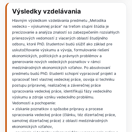
Výsledky vzdelávania
Hlavným výsledkom vzdelávania predmetu „Metodika
vedecko – výskumnej práce“ na treťom stupni štúdia je
precizovanie a analýza znalostí so zabezpečením rozsiahlych
prierezových vedomostí z viacerých oblastí študijného
odboru, ktoré PhD. študentovi budú slúžiť ako základ pre
uskutočňovanie výskumu a vývoja, formulovanie riešení
ekonomických, politických a právnych problémov a
generovanie nových vedeckých poznatkov v rámci
medzinárodných ekonomických vzťahov. Po absolvovaní
predmetu budú PhD. študenti schopní vypracovať projekt a
spracovať text vlastnej vedeckej práce, osvoja si techniku
postupu prípravnej, realizačnej a záverečnej práce
spracovania vedeckej práce, identifikujú fázy vedeckého
výskumu a zdroje vzniku vedeckého problému.
Vedomosti a pochopenie:
• získanie poznatkov o spôsobe prípravy a procese
spracovania vedeckej práce (článku, téz dizertačnej práce,
samotnej dizertačnej práce) z oblasti medzinárodných
ekonomických vzťahov,