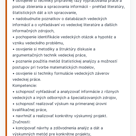
• osvojenie si techniky prípravnej fázy vypracovania práce a
postup zbierania a spracovania informácii - prehľad literatúry,
štatistických dát a ich spracovanie,
• nadobudnutie poznatkov o databázach vedeckých
informácií a o vyhľadávaní vo vedeckej literatúre a ďalších
informačných zdrojoch,
• pochopenie identifikácie vedeckých otázok a hypotéz a
vzniku vedeckého problému,
• osvojenie si metodiky a štruktúry diskusie a
argumentačných techník vedeckej práce,
• poznanie použitia metód štatistickej analýzy a možností
postupov pri tvorbe matematických modelov,
• osvojenie si techniky formulácie vedeckých záverov
vedeckej práce.
Kompetencie:
• schopnosť vyhľadávať a analyzovať informácie z rôznych
vedeckých a iných odborných a špecializovaných zdrojov,
• schopnosť realizovať výskum na primeranej úrovni
kvalifikačnej práce,
• navrhnúť a realizovať konkrétny výskumný projekt.
Zručnosti:
• koncipovať návrhy a zdôvodnenia analýz a dát a
výskumných metód pre konkrétne projekty,