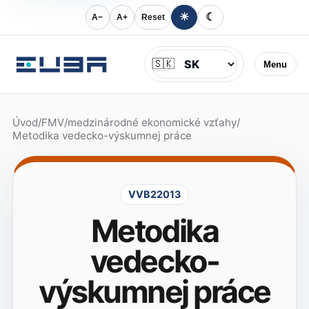
☀
☾
A−
A+
Reset
Jazyk
🇸🇰
Menu
Úvod
/
FMV
/
medzinárodné ekonomické vzťahy
/
Metodika vedecko-výskumnej práce
VVB22013
Metodika
vedecko-
výskumnej práce