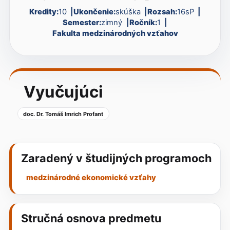
Kredity:
10
Ukončenie:
skúška
Rozsah:
16sP
Semester:
zimný
Ročník:
1
Fakulta medzinárodných vzťahov
Vyučujúci
doc. Dr. Tomáš Imrich Profant
Zaradený v študijných programoch
medzinárodné ekonomické vzťahy
Stručná osnova predmetu