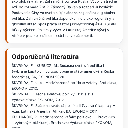
ako globálny aktér. Zahraničná politika Ruska. Vývoj v strednej
Ázii po rozpade ZSSR. Západný Balkán a rozpad Juhoslávie.
Postavenie Číny vo svete a jej súčasná regionálna a globálna
politika. Zahraničná politika Japonska. India ako regionálny a
globálny aktér. Spolupráca štátov juhovýchodnej Ázie. ASEAN.
Blízky Východ. Politický vývoj v Latinskej Amerike.Vývoj v
Afrike v postkoloniálnom období a v súčasnosti.
Odporúčaná literatúra
ŠKVRNDA, F. , KURUCZ, M.: Súčasná svetová politika I
(vybrané kapitoly – Európa, Spojené štáty americké a Ruská
federácia), BA, EKONÓM 2020.
ŠKVRNDA, F. a kol.: Medzinárodné politické vzťahy. Bratislava,
EKONÓM 2010.
ŠKVRNDA, F.: Teória svetovej politiky. Bratislava,
Vydavateľstvo EKONÓM, 2012.
ŠKVRNDA, F.: Súčasná svetová politika II (Vybrané kapitoly –
Ázia, Latinská Amerika, Afrika). BA, EKONÓM 2011.
KUCHARČÍK, R.. Medzinárodné vzťahy politické II. (Praktikum
k vybraným otázkam). Bratislava: Vydavateľstvo EKONÓM,