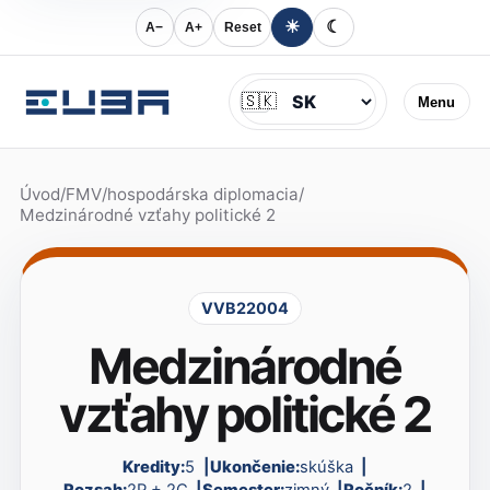
☀
☾
A−
A+
Reset
Jazyk
🇸🇰
Menu
Úvod
/
FMV
/
hospodárska diplomacia
/
Medzinárodné vzťahy politické 2
VVB22004
Medzinárodné
vzťahy politické 2
Kredity:
5
Ukončenie:
skúška
Rozsah:
2P + 2C
Semester:
zimný
Ročník:
2