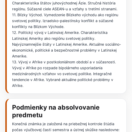
Charakteristika štátov juhovýchodnej Ázie. Stručná história
regiónu. Súčasné ciele ASEAN-u a vzťahy s tretími stranami.
11. Blízky Východ. Vymedzenie Blízkeho východu ako regiónu
svetovej politiky. Izraelsko-palestínsky konflikt a súčasné
konflikty na Blízkom Východe.
12. Politický vývoj v Latinskej Amerike. Charakteristika
Latinskej Ameriky ako regiónu svetovej politiky.
Najvýznamnejšie štáty v Latinskej Amerike. Aktuálne sociálno-
ekonomické, politické a bezpečnostné problémy v Latinskej
Amerike.
13. Vývoj v Afrike v postkoloniálnom období a v súčasnosti.
Vývoj v Afrike po rozpade bipolárneho usporiadania
medzinárodných vzťahov vo svetovej politike. Integračné
tendencie v Afrike. Vybrané aktuálne politické problémy v
Afrike.
Podmienky na absolvovanie
predmetu
Konečná známka je založená na priebežnej kontrole štúdia
počas výučbovej časti semestra a ústnej skúške nasledovne: