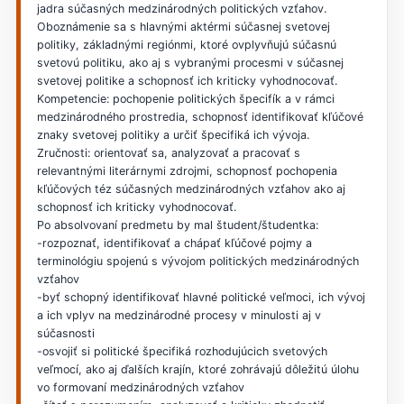
jadra súčasných medzinárodných politických vzťahov.
Oboznámenie sa s hlavnými aktérmi súčasnej svetovej
politiky, základnými regiónmi, ktoré ovplyvňujú súčasnú
svetovú politiku, ako aj s vybranými procesmi v súčasnej
svetovej politike a schopnosť ich kriticky vyhodnocovať.
Kompetencie: pochopenie politických špecifík a v rámci
medzinárodného prostredia, schopnosť identifikovať kľúčové
znaky svetovej politiky a určiť špecifiká ich vývoja.
Zručnosti: orientovať sa, analyzovať a pracovať s
relevantnými literárnymi zdrojmi, schopnosť pochopenia
kľúčových téz súčasných medzinárodných vzťahov ako aj
schopnosť ich kriticky vyhodnocovať.
Po absolvovaní predmetu by mal študent/študentka:
-rozpoznať, identifikovať a chápať kľúčové pojmy a
terminológiu spojenú s vývojom politických medzinárodných
vzťahov
-byť schopný identifikovať hlavné politické veľmoci, ich vývoj
a ich vplyv na medzinárodné procesy v minulosti aj v
súčasnosti
-osvojiť si politické špecifiká rozhodujúcich svetových
veľmocí, ako aj ďalších krajín, ktoré zohrávajú dôležitú úlohu
vo formovaní medzinárodných vzťahov