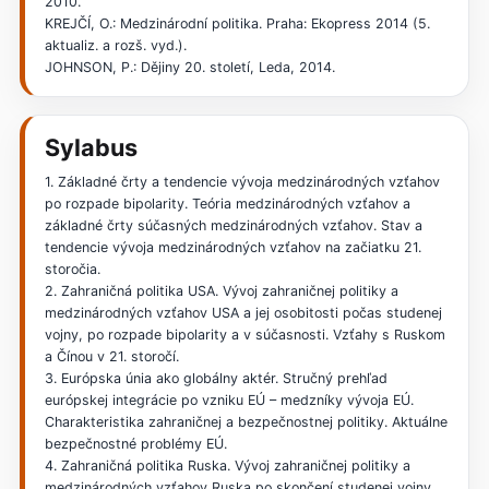
2010.
KREJČÍ, O.: Medzinárodní politika. Praha: Ekopress 2014 (5.
aktualiz. a rozš. vyd.).
JOHNSON, P.: Dějiny 20. století, Leda, 2014.
Sylabus
1. Základné črty a tendencie vývoja medzinárodných vzťahov
po rozpade bipolarity. Teória medzinárodných vzťahov a
základné črty súčasných medzinárodných vzťahov. Stav a
tendencie vývoja medzinárodných vzťahov na začiatku 21.
storočia.
2. Zahraničná politika USA. Vývoj zahraničnej politiky a
medzinárodných vzťahov USA a jej osobitosti počas studenej
vojny, po rozpade bipolarity a v súčasnosti. Vzťahy s Ruskom
a Čínou v 21. storočí.
3. Európska únia ako globálny aktér. Stručný prehľad
európskej integrácie po vzniku EÚ – medzníky vývoja EÚ.
Charakteristika zahraničnej a bezpečnostnej politiky. Aktuálne
bezpečnostné problémy EÚ.
4. Zahraničná politika Ruska. Vývoj zahraničnej politiky a
medzinárodných vzťahov Ruska po skončení studenej vojny.