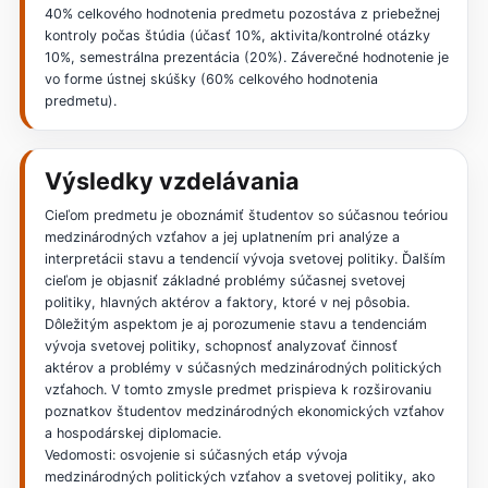
40% celkového hodnotenia predmetu pozostáva z priebežnej
kontroly počas štúdia (účasť 10%, aktivita/kontrolné otázky
10%, semestrálna prezentácia (20%). Záverečné hodnotenie je
vo forme ústnej skúšky (60% celkového hodnotenia
predmetu).
Výsledky vzdelávania
Cieľom predmetu je oboznámiť študentov so súčasnou teóriou
medzinárodných vzťahov a jej uplatnením pri analýze a
interpretácii stavu a tendencií vývoja svetovej politiky. Ďalším
cieľom je objasniť základné problémy súčasnej svetovej
politiky, hlavných aktérov a faktory, ktoré v nej pôsobia.
Dôležitým aspektom je aj porozumenie stavu a tendenciám
vývoja svetovej politiky, schopnosť analyzovať činnosť
aktérov a problémy v súčasných medzinárodných politických
vzťahoch. V tomto zmysle predmet prispieva k rozširovaniu
poznatkov študentov medzinárodných ekonomických vzťahov
a hospodárskej diplomacie.
Vedomosti: osvojenie si súčasných etáp vývoja
medzinárodných politických vzťahov a svetovej politiky, ako