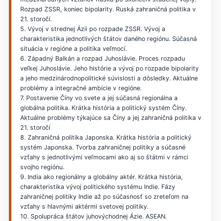
Rozpad ZSSR, koniec bipolarity. Ruská zahraničná politika v
21. storočí.
5. Vývoj v strednej Ázii po rozpade ZSSR. Vývoj a
charakteristika jednotlivých štátov daného regiónu. Súčasná
situácia v regióne a politika veľmocí.
6. Západný Balkán a rozpad Juhoslávie. Proces rozpadu
veľkej Juhoslávie. Jeho histórie a vývoj po rozpade bipolarity
a jeho medzinárodnopolitické súvislosti a dôsledky. Aktuálne
problémy a integračné ambície v regióne.
7. Postavenie Číny vo svete a jej súčasná regionálna a
globálna politika. Krátka história a politický systém Číny.
Aktuálne problémy týkajúce sa Číny a jej zahraničná politika v
21. storočí
8. Zahraničná politika Japonska. Krátka história a politický
systém Japonska. Tvorba zahraničnej politiky a súčasné
vzťahy s jednotlivými veľmocami ako aj so štátmi v rámci
svojho regiónu.
9. India ako regionálny a globálny aktér. Krátka história,
charakteristika vývoj politického systému Indie. Fázy
zahraničnej politiky Indie až po súčasnosť so zreteľom na
vzťahy s hlavnými aktérmi svetovej politiky.
10. Spolupráca štátov juhovýchodnej Ázie. ASEAN.