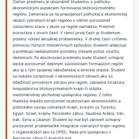
Cieľom predmetu je oboznámiť študentov s politicko-
ekonomickými aspektami formovania blízkovýchodného
regiónu. Zameriava sa na prepojenosť politickej a ekonomickej
oblasti vybraných krajín regiónu s cieľom porozumieť
súčasnému stavu v akom sa región nachádza. Predmet
pozostáva z dvoch častí. V rámci prvej časti je študentom
podaný výklad aktuálnej problematiky. V druhej časti cvičenia
pomocou rôznych interaktívnych spôsobov študenti analyzujú
a prehlbujú nadobudnuté poznatky získané počas výučby.
Vedomosti: Po absolvovaní predmetu bude študent schopný
lepšie porozumieť dejinným súvislostiam formujúcich región
ako aj s tým spojenej náboženskej a etnickej otázke. Študent
sa dokáže zorientovať v ekonomických témach ako sú
dôležitosť prírodných zdrojov pre región, základná štruktúra
hospodárstva blízkovýchodných krajín či otázka
medzinárodnej obchodnej spolupráce regiónu. Z tohto
hľadiska dokáže porozumieť osobitostiam ekonomického a
politického vývoja vybraných krajín, ktorými sú Turecko,
Egypt, Izrael, krajiny Perzského zálivu, Saudská Arábia, Irán,
Irak, Sýria a Libanon. Študent by mal byť zároveň schopný
porozumieť problematike integrácie vybraných krajín regiónu
v organizáciách ako sú OPEC, Rada pre spoluprácu v
Perzskom zálive či Arabská liga.