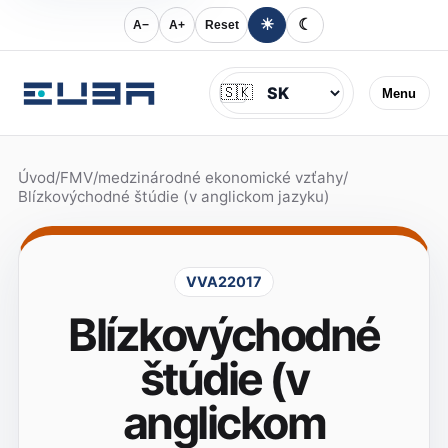
☀
☾
A−
A+
Reset
Jazyk
🇸🇰
Menu
Úvod
/
FMV
/
medzinárodné ekonomické vzťahy
/
Blízkovýchodné štúdie (v anglickom jazyku)
VVA22017
Blízkovýchodné
štúdie (v
anglickom