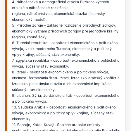
4. Náboženská a demografická otázka Blízkeho východu –
etnické a náboženské rozloženie
regiónu, náboženstvo a ekonomická otázka (islamský
ekonomický model).
5. Prírodné zdroje – základné rozloženie prírodných zdrojov,
ekonomický význam prírodných zdrojov pre jednotlivé krajiny
regiónu, ropné šoky.
6. Turecká republika - osobitosti ekonomického a politického
vývoja, vznik moderného Turecka, ekonomický a politický
vplyv krajiny, súčasný stav ekonomiky.
7. Egyptská republika - osobitosti ekonomického a politického
vývoja, súčasný stav ekonomiky.
8. Izrael - osobitosti ekonomického a politického vývoja,
okolnosti formovania štátu Izrael, izraelsko-arabský konflikt a
izraelsko-palestínska otázka a ich ekonomické implikácie,
súčasný stav ekonomiky.
9. Libanon, Sýria, Jordánsko a Irak - osobitosti ekonomického
a politického vývoja.
10. Saudská Arábia - osobitosti ekonomického a politického
vývoja, ekonomický a politický vplyv krajiny, súčasný stav
ekonomiky.
11. Bahrajn, Katar, Kuvajt, Spojené arabské emiráty -
osobitosti ekonomického a politického vývoja krajín Perzského