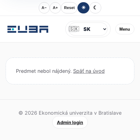
☀
☾
A−
A+
Reset
Jazyk
🇸🇰
Menu
Predmet nebol nájdený.
Späť na úvod
© 2026 Ekonomická univerzita v Bratislave
Admin login