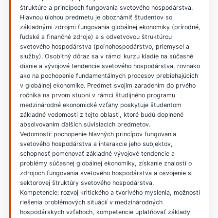
štruktúre a princípoch fungovania svetového hospodárstva.
Hlavnou úlohou predmetu je oboznámiť študentov so
základnými zdrojmi fungovania globálnej ekonomiky (prírodné,
ľudské a finančné zdroje) a s odvetvovou štruktúrou
svetového hospodárstva (poľnohospodárstvo, priemysel a
služby). Osobitný dôraz sa v rámci kurzu kladie na súčasné
dianie a vývojové tendencie svetového hospodárstva, rovnako
ako na pochopenie fundamentálnych procesov prebiehajúcich
v globálnej ekonomike. Predmet svojim zaradením do prvého
ročníka na prvom stupni v rámci študijného programu
medzinárodné ekonomické vzťahy poskytuje študentom
základné vedomosti z tejto oblasti, ktoré budú doplnené
absolvovaním ďalších súvisiacich predmetov.
Vedomosti: pochopenie hlavných princípov fungovania
svetového hospodárstva a interakcie jeho subjektov,
schopnosť pomenovať základné vývojové tendencie a
problémy súčasnej globálnej ekonomiky, získanie znalostí o
zdrojoch fungovania svetového hospodárstva a osvojenie si
sektorovej štruktúry svetového hospodárstva.
Kompetencie: rozvoj kritického a tvorivého myslenia, možnosti
riešenia problémových situácií v medzinárodných
hospodárskych vzťahoch, kompetencie uplatňovať základy