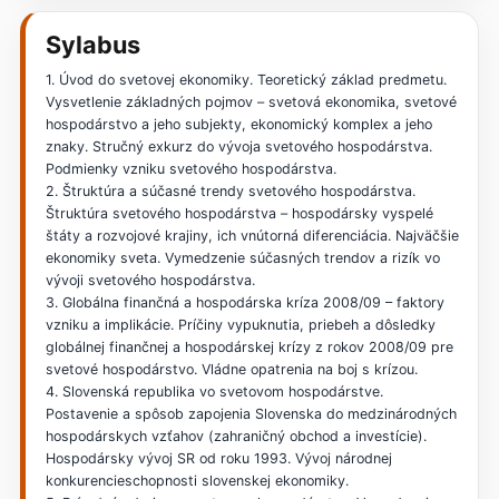
Sylabus
1. Úvod do svetovej ekonomiky. Teoretický základ predmetu.
Vysvetlenie základných pojmov – svetová ekonomika, svetové
hospodárstvo a jeho subjekty, ekonomický komplex a jeho
znaky. Stručný exkurz do vývoja svetového hospodárstva.
Podmienky vzniku svetového hospodárstva.
2. Štruktúra a súčasné trendy svetového hospodárstva.
Štruktúra svetového hospodárstva – hospodársky vyspelé
štáty a rozvojové krajiny, ich vnútorná diferenciácia. Najväčšie
ekonomiky sveta. Vymedzenie súčasných trendov a rizík vo
vývoji svetového hospodárstva.
3. Globálna finančná a hospodárska kríza 2008/09 – faktory
vzniku a implikácie. Príčiny vypuknutia, priebeh a dôsledky
globálnej finančnej a hospodárskej krízy z rokov 2008/09 pre
svetové hospodárstvo. Vládne opatrenia na boj s krízou.
4. Slovenská republika vo svetovom hospodárstve.
Postavenie a spôsob zapojenia Slovenska do medzinárodných
hospodárskych vzťahov (zahraničný obchod a investície).
Hospodársky vývoj SR od roku 1993. Vývoj národnej
konkurencieschopnosti slovenskej ekonomiky.