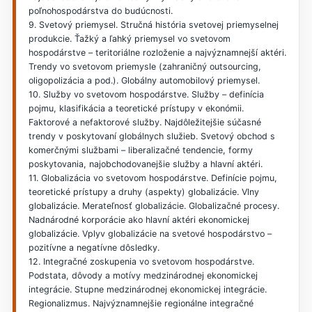
poľnohospodárstva do budúcnosti.
9. Svetový priemysel. Stručná história svetovej priemyselnej
produkcie. Ťažký a ľahký priemysel vo svetovom
hospodárstve – teritoriálne rozloženie a najvýznamnejší aktéri.
Trendy vo svetovom priemysle (zahraničný outsourcing,
oligopolizácia a pod.). Globálny automobilový priemysel.
10. Služby vo svetovom hospodárstve. Služby – definícia
pojmu, klasifikácia a teoretické prístupy v ekonómii.
Faktorové a nefaktorové služby. Najdôležitejšie súčasné
trendy v poskytovaní globálnych služieb. Svetový obchod s
komerčnými službami – liberalizačné tendencie, formy
poskytovania, najobchodovanejšie služby a hlavní aktéri.
11. Globalizácia vo svetovom hospodárstve. Definície pojmu,
teoretické prístupy a druhy (aspekty) globalizácie. Vlny
globalizácie. Merateľnosť globalizácie. Globalizačné procesy.
Nadnárodné korporácie ako hlavní aktéri ekonomickej
globalizácie. Vplyv globalizácie na svetové hospodárstvo –
pozitívne a negatívne dôsledky.
12. Integračné zoskupenia vo svetovom hospodárstve.
Podstata, dôvody a motívy medzinárodnej ekonomickej
integrácie. Stupne medzinárodnej ekonomickej integrácie.
Regionalizmus. Najvýznamnejšie regionálne integračné