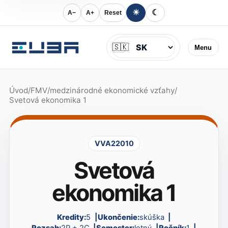
☀
☾
A−
A+
Reset
Jazyk
🇸🇰
Menu
Úvod
/
FMV
/
medzinárodné ekonomické vzťahy
/
Svetová ekonomika 1
VVA22010
Svetová
ekonomika 1
Kredity:
5
Ukončenie:
skúška
Rozsah:
2P + 2C
Semester:
letný
Ročník:
1