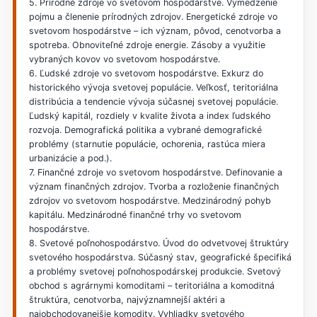
5. Prírodné zdroje vo svetovom hospodárstve. Vymedzenie
pojmu a členenie prírodných zdrojov. Energetické zdroje vo
svetovom hospodárstve – ich význam, pôvod, cenotvorba a
spotreba. Obnoviteľné zdroje energie. Zásoby a využitie
vybraných kovov vo svetovom hospodárstve.
6. Ľudské zdroje vo svetovom hospodárstve. Exkurz do
historického vývoja svetovej populácie. Veľkosť, teritoriálna
distribúcia a tendencie vývoja súčasnej svetovej populácie.
Ľudský kapitál, rozdiely v kvalite života a index ľudského
rozvoja. Demografická politika a vybrané demografické
problémy (starnutie populácie, ochorenia, rastúca miera
urbanizácie a pod.).
7. Finančné zdroje vo svetovom hospodárstve. Definovanie a
význam finančných zdrojov. Tvorba a rozloženie finančných
zdrojov vo svetovom hospodárstve. Medzinárodný pohyb
kapitálu. Medzinárodné finančné trhy vo svetovom
hospodárstve.
8. Svetové poľnohospodárstvo. Úvod do odvetvovej štruktúry
svetového hospodárstva. Súčasný stav, geografické špecifiká
a problémy svetovej poľnohospodárskej produkcie. Svetový
obchod s agrárnymi komoditami – teritoriálna a komoditná
štruktúra, cenotvorba, najvýznamnejší aktéri a
najobchodovanejšie komodity. Vyhliadky svetového