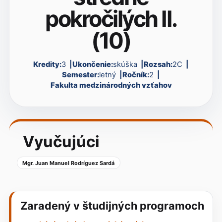
pokročilých II.
(10)
Kredity:
3
Ukončenie:
skúška
Rozsah:
2C
Semester:
letný
Ročník:
2
Fakulta medzinárodných vzťahov
Vyučujúci
Mgr. Juan Manuel Rodríguez Sardá
Zaradený v študijných programoch