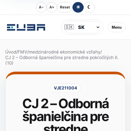
☀
☾
A−
A+
Reset
Jazyk
🇸🇰
Menu
Úvod
/
FMV
/
medzinárodné ekonomické vzťahy
/
CJ 2 – Odborná španielčina pre stredne pokročilých II.
(10)
VJE211004
CJ 2 – Odborná
španielčina pre
stredne