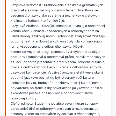
Jazykové vedomosti: Prehlbovanie a aplikácia gramatických
pravidiel a slovnej zásoby k daným témam. Prehlbovanie
vedomostí o jazyku ako systéme a poznatkov o cieľových
krajinách a ľuďoch, ktorí v nich žijú.
Jazykové zručnosti: Rozvíjať schopnosť plynulej a spontánnej
komunikácie v oblasti každodenných a odborných tém na
veľmi dobrej jazykovej úrovni, schopnosť analyzovať zložitejší
odborný text. Prehlbovať a kultivovať plynulú komunikáciu v
rámci všeobecného a odborného jazyka. Nácvik
komunikatívnych stratégií pomocou tvorivých metodických
postupov (skupinová a tandemová práca, nácvik modelových
situácií, odborná prezentácia pred plénom, odborná diskusia,
práca s cudzojazyčnou tlačou). Práca s odbornými zdrojmi.
Jazykové kompetencie: Využívať pružne a efektívne získané
odborné jazykové poznatky, byť otvorený voči kultúre
cieľového jazyka, budovať si pozitívny postoj ku krajinám a
obyvateľom po francúzsky hovoriaceho jazykového priestoru,
akceptovať postoje príslušníkov a odborníkov cieľovej
jazykovej kultúry.
Cieľ predmetu: Študent je po absolvovaní kurzu schopný
porozumieť dlhším odborným prejavom a rozhovorom. Je
schopný vedieť sa adekvátne vyjadrovať k všeobecným aj