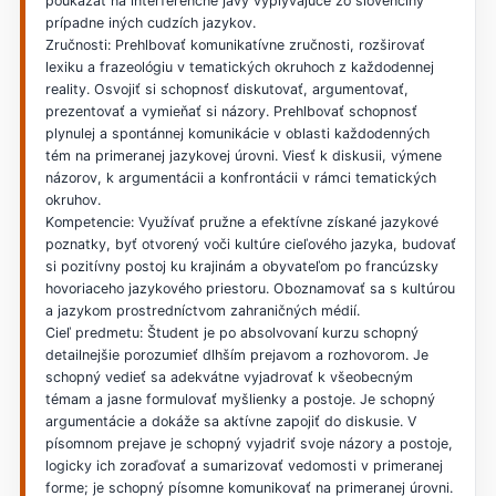
poukázať na interferenčné javy vyplývajúce zo slovenčiny
prípadne iných cudzích jazykov.
Zručnosti: Prehlbovať komunikatívne zručnosti, rozširovať
lexiku a frazeológiu v tematických okruhoch z každodennej
reality. Osvojiť si schopnosť diskutovať, argumentovať,
prezentovať a vymieňať si názory. Prehlbovať schopnosť
plynulej a spontánnej komunikácie v oblasti každodenných
tém na primeranej jazykovej úrovni. Viesť k diskusii, výmene
názorov, k argumentácii a konfrontácii v rámci tematických
okruhov.
Kompetencie: Využívať pružne a efektívne získané jazykové
poznatky, byť otvorený voči kultúre cieľového jazyka, budovať
si pozitívny postoj ku krajinám a obyvateľom po francúzsky
hovoriaceho jazykového priestoru. Oboznamovať sa s kultúrou
a jazykom prostredníctvom zahraničných médií.
Cieľ predmetu: Študent je po absolvovaní kurzu schopný
detailnejšie porozumieť dlhším prejavom a rozhovorom. Je
schopný vedieť sa adekvátne vyjadrovať k všeobecným
témam a jasne formulovať myšlienky a postoje. Je schopný
argumentácie a dokáže sa aktívne zapojiť do diskusie. V
písomnom prejave je schopný vyjadriť svoje názory a postoje,
logicky ich zoraďovať a sumarizovať vedomosti v primeranej
forme; je schopný písomne komunikovať na primeranej úrovni.