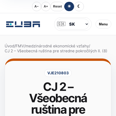
☀
☾
A−
A+
Reset
Jazyk
🇸🇰
Menu
Úvod
/
FMV
/
medzinárodné ekonomické vzťahy
/
CJ 2 – Všeobecná ruština pre stredne pokročilých II. (8)
VJE210803
CJ 2 –
Všeobecná
ruština pre