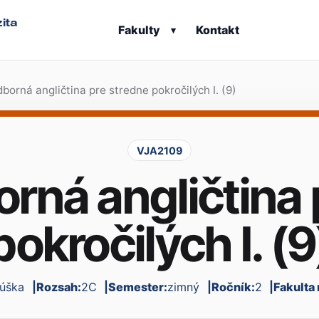
ita
Fakulty
Kontakt
▾
borná angličtina pre stredne pokročilých I. (9)
VJA2109
orná angličtina 
pokročilých I. (9
úška
Rozsah:
2C
Semester:
zimný
Ročník:
2
Fakulta