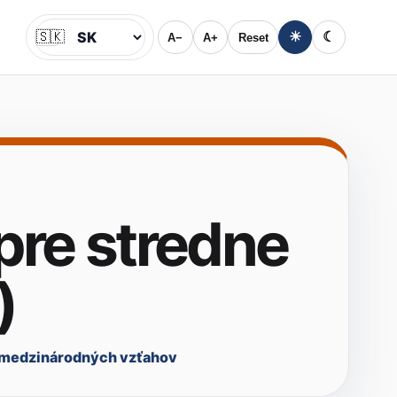
🇸🇰
☀
☾
A−
A+
Reset
Jazyk
pre stredne
)
 medzinárodných vzťahov