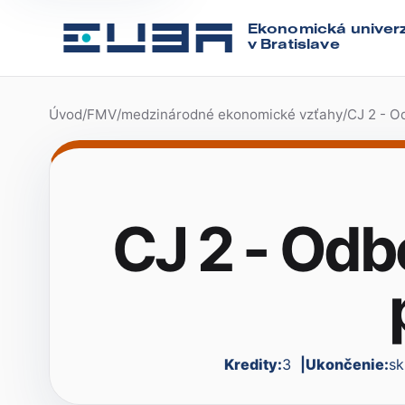
Ekonomická univerz
v Bratislave
Úvod
/
FMV
/
medzinárodné ekonomické vzťahy
/
CJ 2 - Od
CJ 2 - Odb
Kredity:
3
Ukončenie:
sk