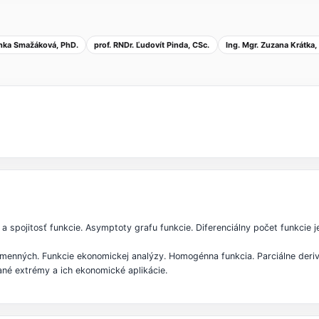
enka Smažáková, PhD.
prof. RNDr. Ľudovít Pinda, CSc.
Ing. Mgr. Zuzana Krátka,
a spojitosť funkcie. Asymptoty grafu funkcie. Diferenciálny počet funkcie je
emenných. Funkcie ekonomickej analýzy. Homogénna funkcia. Parciálne derivá
azané extrémy a ich ekonomické aplikácie.