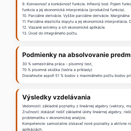
9. Konvexnosť a konkávnosť funkcie. Inflexný bod. Pojem funk
funkcia a jej ekonomická interpretácia (produkčná funkcia).
10. Parciálne derivácie. Vyššie parciálne derivácie. Marginálna 
11. Parciálna elasticita dopytu a jej ekonomická interpretáci
12. Viazané extrémy a ich ekonomické aplikácie.
13. Úvod do integrálneho počtu.
Podmienky na absolvovanie predm
30 % semestrálna práca – písomný test,
70 % písomná skúška (teória a príklady)
Dosiahnutie aspoň 51 % bodov z maximálneho počtu bodov pri
Výsledky vzdelávania
Vedomosti: základné poznatky z lineárnej algebry (vektory, ma
Zručnosti: dokázať riešiť základné úlohy lineárnej algebry, ri
problematiku v ekonomickej analýze.
Kompetencie: samostatne získavať nové poznatky a aktívne r
aplikáciách.