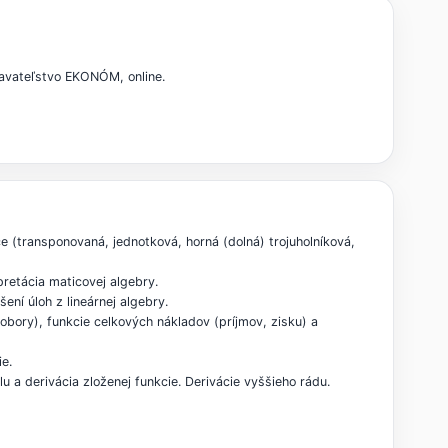
davateľstvo EKONÓM, online.
ce (transponovaná, jednotková, horná (dolná) trojuholníková,
pretácia maticovej algebry.
ní úloh z lineárnej algebry.
 obory), funkcie celkových nákladov (príjmov, zisku) a
ie.
lu a derivácia zloženej funkcie. Derivácie vyššieho rádu.