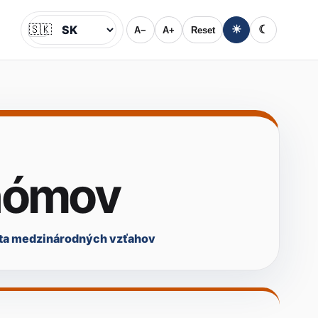
🇸🇰
☀
☾
A−
A+
Reset
Jazyk
nómov
ta medzinárodných vzťahov