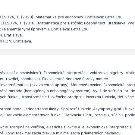
TÉSOVÁ, T. (2020). Matematika pre ekonómov. Bratislava: Letra Edu.
ÉSOVÁ, T. (2016). Matematika pre 1. ročník: učebný text. Bratislava: Vy
(elementárnymi úpravami). Bratislava: Letra Edu.
. Bratislava.
ITION. Bratislava.
 závislosť a nezávislosť). Ekonomická interpretácia vektorovej algebry. Mati
t, rozdiel, násobenie). Ekvivalentné riadkové úpravy matice.
Inverzná matica (ekvivalentné úpravy). Maticové rovnice. Ekonomická inter
načná metóda (homogénny a nehomogénny systém). Využitie softvéru pri rieše
nych funkcií, transformácie funkčného predpisu, inverzná funkcia, definičné
vlastnom bode. Jednostranné limity. Spojitosť funkcie. Asymptoty grafu funkc
ej. Derivácie elementárnych funkcií. Derivácia súčtu, rozdielu, súčinu, podie
kcie. Marginálna veličina, elasticita funkcie a jej ekonomická interpretácia.
né úlohy: Maximalizácia zisku a minimalizácia priemerných nákladov.