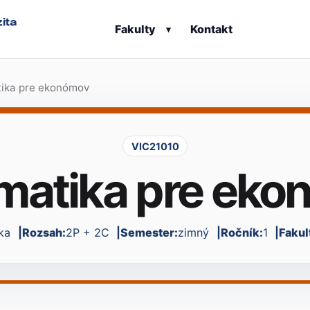
ita
Fakulty
Kontakt
▾
ika pre ekonómov
VIC21010
matika pre eko
ka
Rozsah:
2P + 2C
Semester:
zimný
Ročník:
1
Fakul