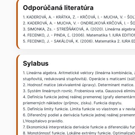
Odporúčaná literatúra
1. KADEROVÁ, A. - KRÁTKA, Z. - KRČOVÁ, I. - MUCHA, V. - ŠOL
2. KADEROVÁ, A. - MUCHA, V. - ONDREJKOVÁ KRČOVÁ, I. - ŠOLT
3. SIMONKA, Zs. - STREŠŇÁKOVÁ, A. (2020). Lineárna algebra: 
4. FECENKO, J. - PINDA, Ľ. (2006). Matematika 1. IURA EDITION
5. FECENKO, J. - SAKÁLOVÁ, K. (2006). Matematika 2. IURA ED
Sylabus
1. Lineárna algebra. Aritmetické vektory (lineárna kombinácia,
stupňovitá, redukovaná stupňovitá). Operácie s maticami (súče
2. Hodnosť matice (ekvivalentné úpravy). Determinant matice. 
3. Systém lineárnych rovníc. Frobeniova veta. Gaussová elimi
4. Definícia funkcie jednej reálnej premennej (grafy elementár
priemerných nákladov (príjmov, zisku). Funkcia dopytu.
5. Definícia limity funkcie. Limita funkcie vo vlastnom a v ne
6. Diferenčný podiel a derivácia funkcie jednej reálnej premenn
L’Hospitalovo pravidlo.
7. Ekonomická interpretácia derivácie funkcie a diferenciálu fun
8. Monotónnosť funkcie. Lokálne extrémy funkcie. Optimalizač