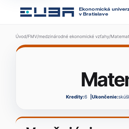
Ekonomická univerz
v Bratislave
Úvod
/
FMV
/
medzinárodné ekonomické vzťahy
/
Matemat
Mate
Kredity:
6
Ukončenie:
skúš