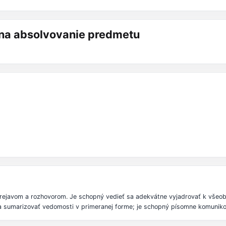
á na absolvovanie predmetu
prejavom a rozhovorom. Je schopný vedieť sa adekvátne vyjadrovať k všeo
 a sumarizovať vedomosti v primeranej forme; je schopný písomne komunikov