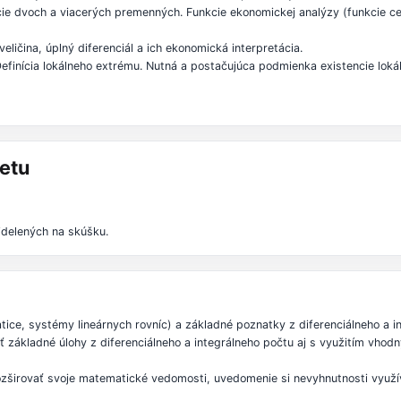
cie dvoch a viacerých premenných. Funkcie ekonomickej analýzy (funkcie c
veličina, úplný diferenciál a ich ekonomická interpretácia.
a. Definícia lokálneho extrému. Nutná a postačujúca podmienka existencie lo
etu
delených na skúšku.
tice, systémy lineárnych rovníc) a základné poznatky z diferenciálneho a i
ešiť základné úlohy z diferenciálneho a integrálneho počtu aj s využitím vh
ozširovať svoje matematické vedomosti, uvedomenie si nevyhnutnosti využ