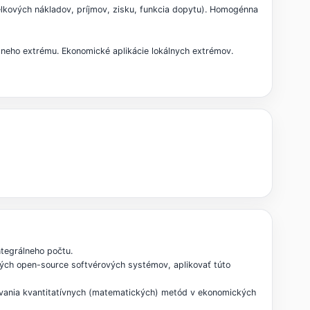
elkových nákladov, príjmov, zisku, funkcia dopytu). Homogénna
kálneho extrému. Ekonomické aplikácie lokálnych extrémov.
ntegrálneho počtu.
odných open-source softvérových systémov, aplikovať túto
ívania kvantitatívnych (matematických) metód v ekonomických