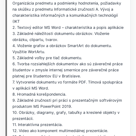
Organizácia predmetu a podmienky hodnotenia, požiadavky
na skúšku z predmetu Informatické zručnosti A. Vývoj a
charakteristika informačných a komunikačných technológií
(IKT
2. Textový editor MS Word – charakteristika a popis aplikácie
3. Základné náležitosti dokumentu obrázkov. Vloženie
obrázku, clipartu, tvarov.
4. Vloženie grafov a obrázkov SmartArt do dokumentu.
Využitie WortArtu.
5. Základné voľby pre tlač dokumentu.
6. Tvorba rozsiahlejších dokumentov ako sú záverečné práce
študentov v zmysle internej smernice pre záverečné práce
platnej pre študentov EU v Bratislave.
7. Vytvorenie dokumentu vo formáte PDF. Tímová spolupráca
v aplikácii MS Word.
8. Hromadná korešpondencia.
9. Základné zručnosti pri práci s prezentačným softvérovým
produktom MS PowerPoint 2019.
10. Obrázky, diagramy, grafy, tabuľky a kreslené objekty v
prezentácii.
11. Interaktívna prezentácia.
12. Video ako komponent multimediálnej prezentácie.