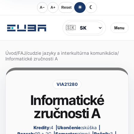
☀
☾
A−
A+
Reset
Jazyk
🇸🇰
Menu
Úvod
/
FAJ
/
cudzie jazyky a interkultúrna komunikácia
/
Informatické zručnosti A
VIA21280
Informatické
zručnosti A
Kredity:
4
Ukončenie:
skúška
Rozsah:
0P + 2C
Semester:
zimný
Ročník:
3