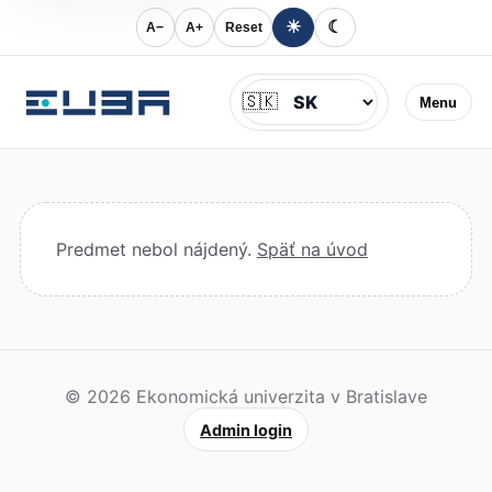
☀
☾
A−
A+
Reset
Jazyk
🇸🇰
Menu
Predmet nebol nájdený.
Späť na úvod
© 2026 Ekonomická univerzita v Bratislave
Admin login