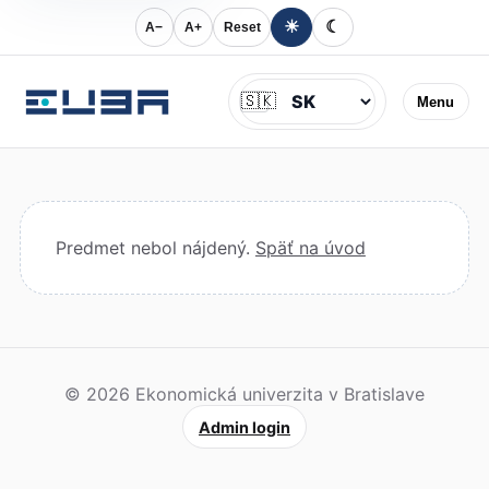
☀
☾
A−
A+
Reset
Jazyk
🇸🇰
Menu
Predmet nebol nájdený.
Späť na úvod
© 2026 Ekonomická univerzita v Bratislave
Admin login