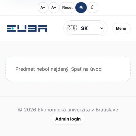
☀
☾
A−
A+
Reset
Jazyk
🇸🇰
Menu
Predmet nebol nájdený.
Späť na úvod
© 2026 Ekonomická univerzita v Bratislave
Admin login