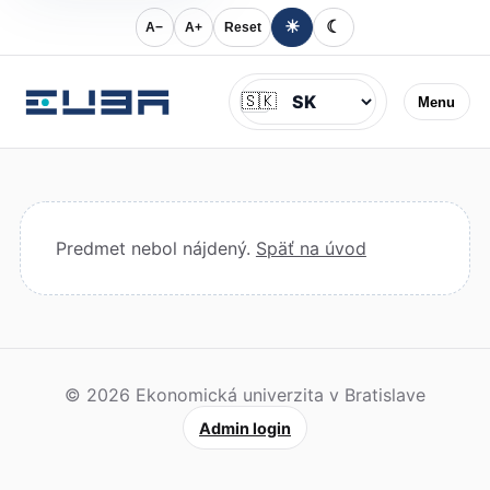
☀
☾
A−
A+
Reset
Jazyk
🇸🇰
Menu
Predmet nebol nájdený.
Späť na úvod
© 2026 Ekonomická univerzita v Bratislave
Admin login