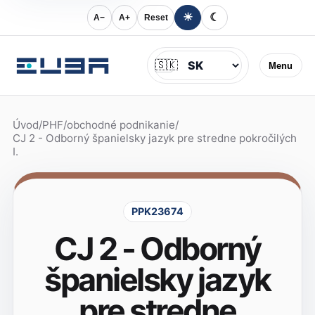
☀
☾
A−
A+
Reset
Jazyk
🇸🇰
Menu
Úvod
/
PHF
/
obchodné podnikanie
/
CJ 2 - Odborný španielsky jazyk pre stredne pokročilých
I.
PPK23674
CJ 2 - Odborný
španielsky jazyk
pre stredne