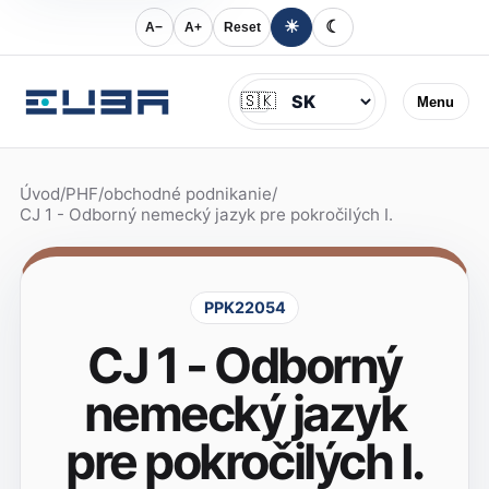
☀
☾
A−
A+
Reset
Jazyk
🇸🇰
Menu
Úvod
/
PHF
/
obchodné podnikanie
/
CJ 1 - Odborný nemecký jazyk pre pokročilých I.
PPK22054
CJ 1 - Odborný
nemecký jazyk
pre pokročilých I.