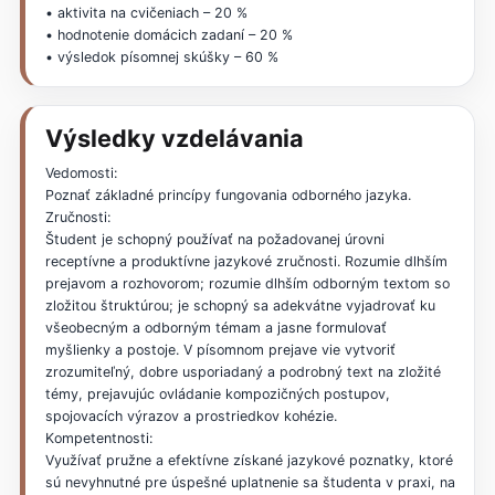
• aktivita na cvičeniach – 20 %
• hodnotenie domácich zadaní – 20 %
• výsledok písomnej skúšky – 60 %
Výsledky vzdelávania
Vedomosti:
Poznať základné princípy fungovania odborného jazyka.
Zručnosti:
Študent je schopný používať na požadovanej úrovni
receptívne a produktívne jazykové zručnosti. Rozumie dlhším
prejavom a rozhovorom; rozumie dlhším odborným textom so
zložitou štruktúrou; je schopný sa adekvátne vyjadrovať ku
všeobecným a odborným témam a jasne formulovať
myšlienky a postoje. V písomnom prejave vie vytvoriť
zrozumiteľný, dobre usporiadaný a podrobný text na zložité
témy, prejavujúc ovládanie kompozičných postupov,
spojovacích výrazov a prostriedkov kohézie.
Kompetentnosti:
Využívať pružne a efektívne získané jazykové poznatky, ktoré
sú nevyhnutné pre úspešné uplatnenie sa študenta v praxi, na