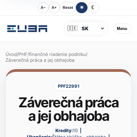
☀
☾
A−
A+
Reset
Jazyk
🇸🇰
Menu
Úvod
/
PHF
/
finančné riadenie podniku
/
Záverečná práca a jej obhajoba
PPF22991
Záverečná práca
a jej obhajoba
Kredity:
10
Ukončenie:
Štátna skúška - obhajoba