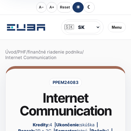
☀
☾
A−
A+
Reset
Jazyk
🇸🇰
Menu
Úvod
/
PHF
/
finančné riadenie podniku
/
Internet Communication
PPEM24083
Internet
Communication
Kredity:
4
Ukončenie:
skúška
Rozsah:
2P + 2C
Semester:
letný
Ročník:
1