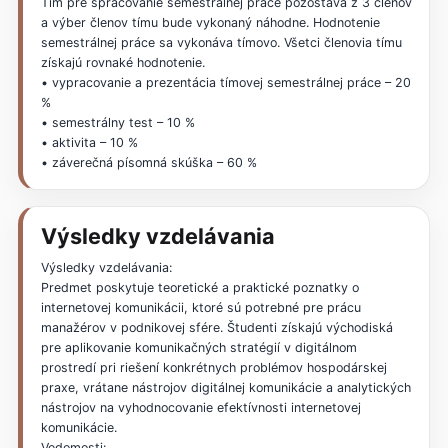
Tím pre spracovanie semestrálnej práce pozostáva z 3 členov
a výber členov tímu bude vykonaný náhodne. Hodnotenie
semestrálnej práce sa vykonáva tímovo. Všetci členovia tímu
získajú rovnaké hodnotenie.
• vypracovanie a prezentácia tímovej semestrálnej práce – 20
%
• semestrálny test – 10 %
• aktivita – 10 %
• záverečná písomná skúška – 60 %
Výsledky vzdelávania
Výsledky vzdelávania:
Predmet poskytuje teoretické a praktické poznatky o
internetovej komunikácii, ktoré sú potrebné pre prácu
manažérov v podnikovej sfére. Študenti získajú východiská
pre aplikovanie komunikačných stratégií v digitálnom
prostredí pri riešení konkrétnych problémov hospodárskej
praxe, vrátane nástrojov digitálnej komunikácie a analytických
nástrojov na vyhodnocovanie efektívnosti internetovej
komunikácie.
Vedomosti: