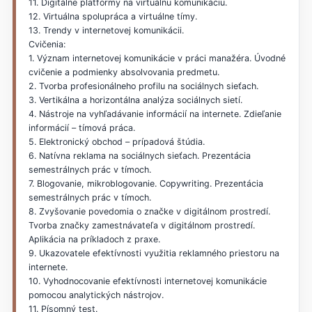
11. Digitálne platformy na virtuálnu komunikáciu.
12. Virtuálna spolupráca a virtuálne tímy.
13. Trendy v internetovej komunikácii.
Cvičenia:
1. Význam internetovej komunikácie v práci manažéra. Úvodné
cvičenie a podmienky absolvovania predmetu.
2. Tvorba profesionálneho profilu na sociálnych sieťach.
3. Vertikálna a horizontálna analýza sociálnych sietí.
4. Nástroje na vyhľadávanie informácií na internete. Zdieľanie
informácií – tímová práca.
5. Elektronický obchod – prípadová štúdia.
6. Natívna reklama na sociálnych sieťach. Prezentácia
semestrálnych prác v tímoch.
7. Blogovanie, mikroblogovanie. Copywriting. Prezentácia
semestrálnych prác v tímoch.
8. Zvyšovanie povedomia o značke v digitálnom prostredí.
Tvorba značky zamestnávateľa v digitálnom prostredí.
Aplikácia na príkladoch z praxe.
9. Ukazovatele efektívnosti využitia reklamného priestoru na
internete.
10. Vyhodnocovanie efektívnosti internetovej komunikácie
pomocou analytických nástrojov.
11. Písomný test.