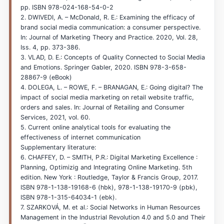
pp. ISBN 978-024-168-54-0-2
2. DWIVEDI, A. – McDonald, R. E.: Examining the efficacy of
brand social media communication: a consumer perspective.
In: Journal of Marketing Theory and Practice. 2020, Vol. 28,
Iss. 4, pp. 373-386.
3. VLAD, D. E.: Concepts of Quality Connected to Social Media
and Emotions. Springer Gabler, 2020. ISBN 978-3-658-
28867-9 (eBook)
4. DOLEGA, L. – ROWE, F. – BRANAGAN, E.: Going digital? The
impact of social media marketing on retail website traffic,
orders and sales. In: Journal of Retailing and Consumer
Services, 2021, vol. 60.
5. Current online analytical tools for evaluating the
effectiveness of internet communication
Supplementary literature:
6. CHAFFEY, D. – SMITH, P.R.: Digital Marketing Excellence :
Planning, Optimizig and Integrating Online Marketing. 5th
edition. New York : Routledge, Taylor & Francis Group, 2017.
ISBN 978-1-138-19168-6 (hbk), 978-1-138-19170-9 (pbk),
ISBN 978-1-315-64034-1 (ebk).
7. SZARKOVÁ, M. et al.: Social Networks in Human Resources
Management in the Industrial Revolution 4.0 and 5.0 and Their