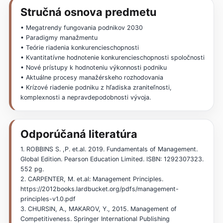
Stručná osnova predmetu
• Megatrendy fungovania podnikov 2030
• Paradigmy manažmentu
• Teórie riadenia konkurencieschopnosti
• Kvantitatívne hodnotenie konkurencieschopnosti spoločnosti
• Nové prístupy k hodnoteniu výkonnosti podniku
• Aktuálne procesy manažérskeho rozhodovania
• Krízové riadenie podniku z hľadiska zraniteľnosti,
komplexnosti a nepravdepodobnosti vývoja.
Odporúčaná literatúra
1. ROBBINS S. ,P. et.al. 2019. Fundamentals of Management.
Global Edition. Pearson Education Limited. ISBN: 1292307323.
552 pg.
2. CARPENTER, M. et.al: Management Principles.
https://2012books.lardbucket.org/pdfs/management-
principles-v1.0.pdf
3. CHURSIN, A., MAKAROV, Y., 2015. Management of
Competitiveness. Springer International Publishing