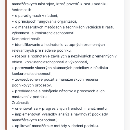
manažérskych nástrojov, ktoré povedú k rastu podniku.
Vedomosti:
• o paradigmách v riadení,
• o princípoch fungovania organizácií,
• o manažérskych metódach a technikách vedúcich k rastu
výkonnosti a konkurencieschopnosti.
Kompetentnosti:
• identifikovanie a hodnotenie vstupných premenných
relevantných pre riadenie podniku,
• rozbor a hodnotenie závislých a nezávislých premenných v
oblasti konkurencieschopnosti a výkonnosti,
• porovnanie viacerých skúmaných podnikov z hľadiska
konkurencieschopnosti,
• zovšeobecnenie použitia manažérskych riešenia
podnikových procesov,
• predkladanie a obhájenie názorov o procesoch a ich
nastavení v podniku.
Zručnosti:
• orientovať sa v progresívnych trendoch manažmentu,
• implementovať výsledky analýz a navrhovať podklady
manažérskych rozhodnutí,
• aplikovať manažérske metódy v riadení podniku.