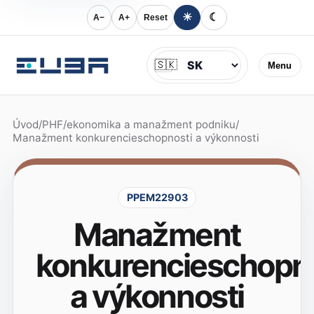
☀
☾
A−
A+
Reset
Jazyk
🇸🇰
Menu
Úvod
/
PHF
/
ekonomika a manažment podniku
/
Manažment konkurencieschopnosti a výkonnosti
PPEM22903
Manažment
konkurencieschopno
a výkonnosti