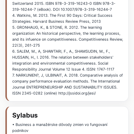
Switzerland 2015. ISBN 978-3-319-16243-0 ISBN 978-3-
319-16244-7 (eBook). DOI 10.1007/978-3-319-16244-7
4. Watkins, M. 2013. The First 90 Days: Critical Success
Strategies. Harvard Business Review Press, 2013
5. GRONHAUG, K., & STONE, R. 2012. The learning
organization: An historical perspective, the learning process,
and its infuence on competitiveness. Competitiveness Review,
22(3), 261-275
6. SALEM, M., A, SHAWTARI, F., A., SHAMSUDIN, M., F.,
HUSSAIN, H., I. 2016. The relation between stakeholders'
integration and environmental competitiveness. Social
Responsibility Journal Volume 12 Issue 4. ISSN: 1747-1117
7. NARKUNIEN?, J, ULBINAIT, A. 2018. Comparative analysis of
company performance evaluation methods. The International
Journal ENTREPRENEURSHIP AND SUSTAINABILITY ISSUES.
ISSN 2345-0282 (online) http://jssidoi.org/jesi/
Sylabus
• Business a manažérske dôvody zmien vo fungovaní
podnikov