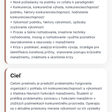
• Nové požiadavky na podniky vo vzťahu k paradigmám
• Konkurencia, konkurenčná výhoda, konkurencieschopnosť
podniku, faktory konkurencieschopnosti, hodnotenie
konkurencieschopnosti
• Výkonnosť podniku, faktory výkonnosti, spôsoby
zvyšovania výkonnosti
• Proces a teórie rozhodovania, kreatívne techniky
rozhodovania, mozog a rozhodovanie: využitie poznatkov
neuroekonómie a neurovedy v manažmente
• Kríza v podnikaní, analýza krízového vývoja, stratégie pre
identifikáciu koreňovej príčiny, stanovenie postupu krízového
manažmentu, zvládnutie a ukončenie krízy
Cieľ
Cieľom predmetu je predložiť problematiku fungovania
organizácií z pohľadu ich konkurencieschopnosti a výkonnosti
z hľadiska hlavných funkciách manažmentu. Študenti si
prehĺbia problematiku súvisiacu s funkciami manažérov v
zložitých podmienkach konkurenčného prostredia. Opierajúc
sa o aktuálne prieskumy merania výkonnosti sú ich výsledky