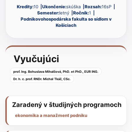
Kredity:
10
Ukončenie:
skúška
Rozsah:
16sP
Semester:
letný
Ročník:
1
Podnikovohospodárska fakulta so sídlom v
Košiciach
Vyučujúci
prof. Ing. Bohuslava Mihalčová, PhD. et PhD., EUR ING.
Dr. h. c. prof. RNDr. Michal Tkáč, CSc.
Zaradený v študijných programoch
ekonomika a manažment podniku