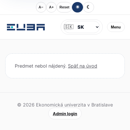
☀
☾
A−
A+
Reset
Jazyk
🇸🇰
Menu
Predmet nebol nájdený.
Späť na úvod
© 2026 Ekonomická univerzita v Bratislave
Admin login