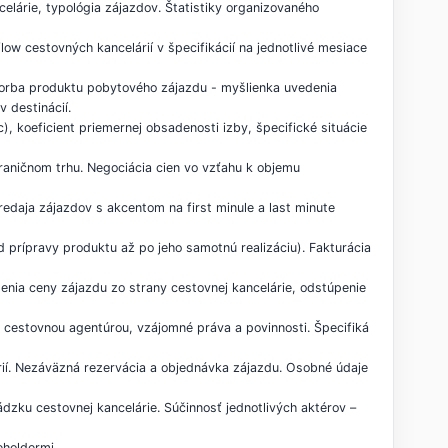
elárie, typológia zájazdov. Štatistiky organizovaného
ow cestovných kancelárií v špecifikácií na jednotlivé mesiace
vorba produktu pobytového zájazdu - myšlienka uvedenia
 destinácií.
, koeficient priemernej obsadenosti izby, špecifické situácie
hraničnom trhu. Negociácia cien vo vzťahu k objemu
edaja zájazdov s akcentom na first minule a last minute
 prípravy produktu až po jeho samotnú realizáciu). Fakturácia
enia ceny zájazdu zo strany cestovnej kancelárie, odstúpenie
 cestovnou agentúrou, vzájomné práva a povinnosti. Špecifiká
érií. Nezáväzná rezervácia a objednávka zájazdu. Osobné údaje
dzku cestovnej kancelárie. Súčinnosť jednotlivých aktérov –
eholdermi.