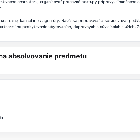
ratívneho charakteru, organizovať pracovné postupy prípravy, finančného 
m.
estovnej kancelárie / agentúry. Naučí sa pripravovať a spracovávať podkl
tnermi na poskytovanie ubytovacích, dopravných a súvisiacich služieb. Zís
á na absolvovanie predmetu
dín