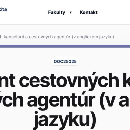
ita
Fakulty
Kontakt
▾
kancelárií a cestovných agentúr (v anglickom jazyku)
OOC25025
 cestovných ka
ch agentúr (v 
jazyku)