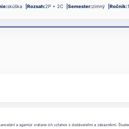
ie:
skúška
Rozsah:
2P + 2C
Semester:
zimný
Ročník:
celárií a agentúr vrátane ich vzťahov s dodávateľmi a zákazníkmi. Štud