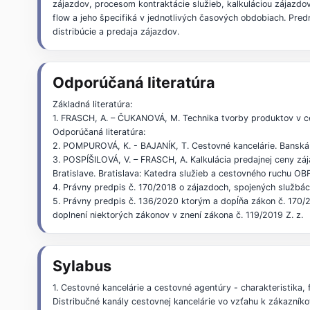
zájazdov, procesom kontraktácie služieb, kalkuláciou zájazd
flow a jeho špecifiká v jednotlivých časových obdobiach. Pre
distribúcie a predaja zájazdov.
Odporúčaná literatúra
Základná literatúra:
1. FRASCH, A. – ČUKANOVÁ, M. Technika tvorby produktov v c
Odporúčaná literatúra:
2. POMPUROVÁ, K. - BAJANÍK, T. Cestovné kancelárie. Banská
3. POSPÍŠILOVÁ, V. – FRASCH, A. Kalkulácia predajnej ceny zá
Bratislave. Bratislava: Katedra služieb a cestovného ruchu O
4. Právny predpis č. 170/2018 o zájazdoch, spojených službá
5. Právny predpis č. 136/2020 ktorým a dopĺňa zákon č. 170/
doplnení niektorých zákonov v znení zákona č. 119/2019 Z. z.
Sylabus
1. Cestovné kancelárie a cestovné agentúry - charakteristika,
Distribučné kanály cestovnej kancelárie vo vzťahu k zákazníko