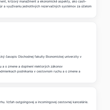
ažment, krízový manažment a ekonomické aspekty, ako cash-
túr a využívaniu jednotlivých rezervačných systémov za účelom
.
cký časopis Obchodnej fakulty Ekonomickej univerzity v
u a o zmene a doplnení niektorých zákonov
 podmienkach podnikania v cestovnom ruchu a o zmene a
rhu. Vzťah outgoingovej a incomingovej cestovnej kancelárie.