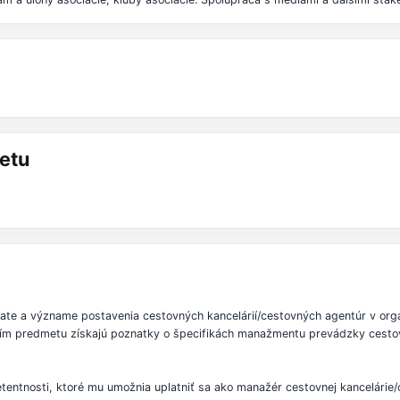
etu
ate a význame postavenia cestovných kancelárií/cestovných agentúr v or
vaním predmetu získajú poznatky o špecifikách manažmentu prevádzky cesto
nosti, ktoré mu umožnia uplatniť sa ako manažér cestovnej kancelárie/c