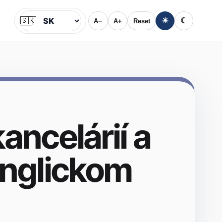
🇸🇰
☀
☾
A−
A+
Reset
Jazyk
ncelárií a
anglickom