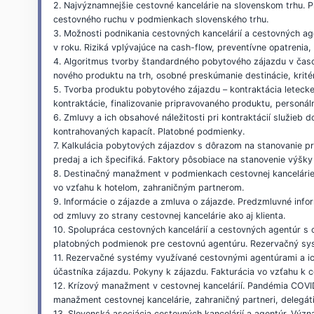
2. Najvýznamnejšie cestovné kancelárie na slovenskom trhu. Pr
cestovného ruchu v podmienkach slovenského trhu.
3. Možnosti podnikania cestovných kancelárií a cestovných age
v roku. Riziká vplývajúce na cash-flow, preventívne opatrenia, 
4. Algoritmus tvorby štandardného pobytového zájazdu v časo
nového produktu na trh, osobné preskúmanie destinácie, krité
5. Tvorba produktu pobytového zájazdu – kontraktácia leteckej
kontraktácie, finalizovanie pripravovaného produktu, personál
6. Zmluvy a ich obsahové náležitosti pri kontraktácií služieb
kontrahovaných kapacít. Platobné podmienky.
7. Kalkulácia pobytových zájazdov s dôrazom na stanovanie pr
predaj a ich špecifiká. Faktory pôsobiace na stanovenie výšk
8. Destinačný manažment v podmienkach cestovnej kancelárie. 
vo vzťahu k hotelom, zahraničným partnerom.
9. Informácie o zájazde a zmluva o zájazde. Predzmluvné info
od zmluvy zo strany cestovnej kancelárie ako aj klienta.
10. Spolupráca cestovných kancelárií a cestovných agentúr s 
platobných podmienok pre cestovnú agentúru. Rezervačný sys
11. Rezervačné systémy využívané cestovnými agentúrami a ich
účastníka zájazdu. Pokyny k zájazdu. Fakturácia vo vzťahu k ce
12. Krízový manažment v cestovnej kancelárií. Pandémia COVID-
manažment cestovnej kancelárie, zahraničný partneri, delegáti 
13. Slovenská asociácia cestovných kancelárií a agentúr. Význ