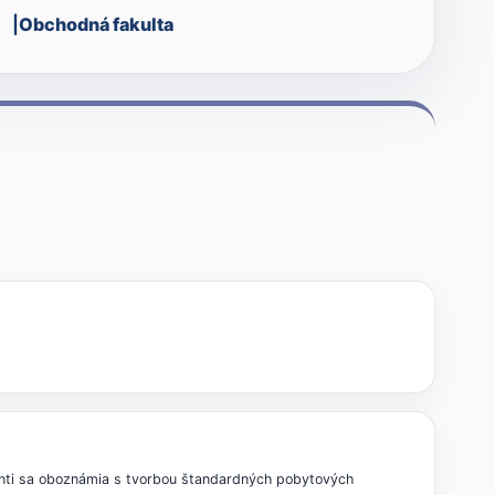
1
Obchodná fakulta
enti sa oboznámia s tvorbou štandardných pobytových