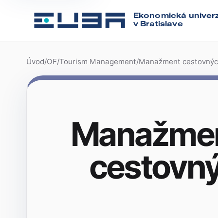
Ekonomická univerz
v Bratislave
Úvod
/
OF
/
Tourism Management
/
Manažment cestovných 
Manažment
cestovný