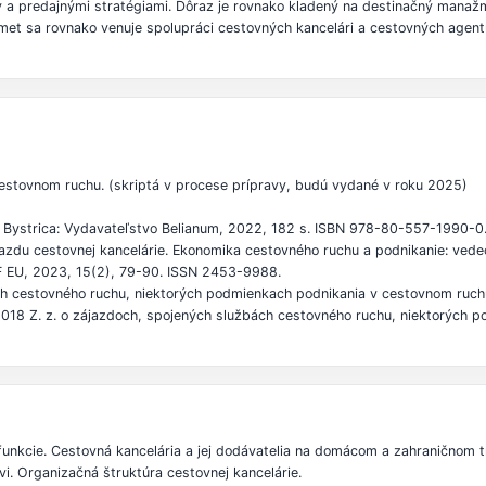
ov a predajnými stratégiami. Dôraz je rovnako kladený na destinačný man
dmet sa rovnako venuje spolupráci cestovných kancelári a cestovných agen
estovnom ruchu. (skriptá v procese prípravy, budú vydané v roku 2025)
 Bystrica: Vydavateľstvo Belianum, 2022, 182 s. ISBN 978-80-557-1990-0
jazdu cestovnej kancelárie. Ekonomika cestovného ruchu a podnikanie: vede
BF EU, 2023, 15(2), 79-90. ISSN 2453-9988.
ch cestovného ruchu, niektorých podmienkach podnikania v cestovnom ruch
2018 Z. z. o zájazdoch, spojených službách cestovného ruchu, niektorých
 funkcie. Cestovná kancelária a jej dodávatelia na domácom a zahraničnom t
vi. Organizačná štruktúra cestovnej kancelárie.