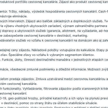
oduktové portfólio cestovnej kancelárie. Zájazd ako produkt cestovnej kanc
ntúr. Tržby, náklady, výsledok hospodárenia cestovných kancelárií. Cash-fl
nástroje eliminácie.
vých intervaloch. Zájazd ako balíček základných a doplnkových služieb. T
ria výberu vhodných ubytovacích zariadení, význam zahraničného partnera v
 dopravy a ubytovacích služieb (garancia, allotment, na vyžiadanie, ad-hoc)
ne zabezpečenie cestovnej kancelárie v destinácií, marketing.
 dodávateľov služieb vo vzťahu k cestovnej kancelárií na domácom ako aj za
edajnej ceny zájazdu. Nákladové položky vstupujúce do kalkulácie. Etapy pr
y zliav. Špeciálne zľavy vo vzťahu k vybraným segmentom klientov.
Funkcie, úlohy, činnosti destinačného manažéra v jednotlivých etapách (od
rmácie, všeobecné zmluvné podmienky a dôležité informácie. Možnosti zvýš
cieľom predaja zájazdov. Zmluva uzatváraná medzi cestovnou kanceláriou a
tém cestovnej kancelárie.
 funkcionality. Vyhľadávanie, filtrovanie zájazdov podľa stanovených krit
stovnej kancelárií.
19, geo-politické hrozby, prírodné katastrofy a ich vplyv na plynulú prevá
v destinácií, pomoc zo strany štátu za účelom stabilizácie situácie.
am a úlohy asociácie, kluby asociácie. Spolupráca s médiami a ďalšími stak