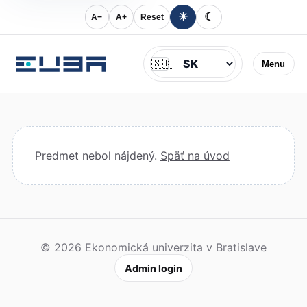
☀
☾
A−
A+
Reset
Jazyk
🇸🇰
Menu
Predmet nebol nájdený.
Späť na úvod
© 2026 Ekonomická univerzita v Bratislave
Admin login