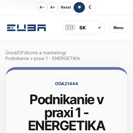
☀
☾
A−
A+
Reset
Jazyk
🇸🇰
Menu
Úvod
/
OF
/
biznis a marketing
/
Podnikanie v praxi 1 - ENERGETIKA
OOA21444
Podnikanie v
praxi 1 -
ENERGETIKA