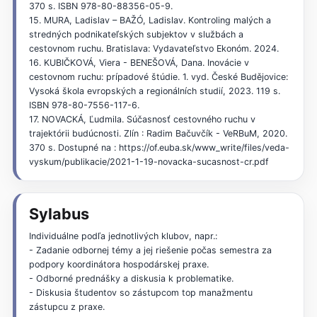
370 s. ISBN 978-80-88356-05-9.
15. MURA, Ladislav – BAŽÓ, Ladislav. Kontroling malých a
stredných podnikateľských subjektov v službách a
cestovnom ruchu. Bratislava: Vydavateľstvo Ekonóm. 2024.
16. KUBIČKOVÁ, Viera - BENEŠOVÁ, Dana. Inovácie v
cestovnom ruchu: prípadové štúdie. 1. vyd. České Budějovice:
Vysoká škola evropských a regionálních studií, 2023. 119 s.
ISBN 978-80-7556-117-6.
17. NOVACKÁ, Ľudmila. Súčasnosť cestovného ruchu v
trajektórii budúcnosti. Zlín : Radim Bačuvčík - VeRBuM, 2020.
370 s. Dostupné na : https://of.euba.sk/www_write/files/veda-
vyskum/publikacie/2021-1-19-novacka-sucasnost-cr.pdf
Sylabus
Individuálne podľa jednotlivých klubov, napr.:
- Zadanie odbornej témy a jej riešenie počas semestra za
podpory koordinátora hospodárskej praxe.
- Odborné prednášky a diskusia k problematike.
- Diskusia študentov so zástupcom top manažmentu
zástupcu z praxe.