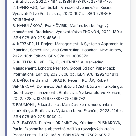
v Bratislave, 2022. - 184 s. ISBN 978-80-225-4974-5.
2. DANESHJO, Naqibullah. Manažérstvo inovácii. Košice:
Vydavateľstvo Petit s. r. o., 2020. 102 s. ISBN 978-80-
971555-6-8.
3. HANULÁKOVÁ, Eva – ČVIRIK, Marián. Marketingový
manažment. Bratislava: Vydavateľstvo EKONÓN, 2021. 130 s.
ISBN 978-80-225-4886-1.
4. KERZNER, H. Project Management: A Systems Approach to
Planning, Scheduling, and Controlling. Hoboken, New Jersey,
2022. 13th Edition. ISBN 978-1119805373.
5. KOTLER, P., KELLER, K., CHERNEV, A. Marketing
Management. London: Pearson. Global Edition Paperback –
International Edition, 2021. 608 pp. ISBN ‏.978-1292404813
6. DAŇO, Ferdinand – DRÁBIK, Peter – REHÁK, Róbert –
VERNEROVÁ, Dominika. Distribúcia (Distribúcia v marketingu,
Distribučný manažment). Bratislava: Vydavateľstvo Ekonóm,
2022. 328 s. ISBN 978-80-225-4962-2.
7. BAUMÖHL, Eduard a kol. Manažérske rozhodovanie v
marketingu. Bratislava : Vydavateľstvo Ekonóm, 2023. 126 s.
ISBN 978-80-225-5060-4.
8. ZUBAĽOVÁ, Ľubica – DRIENIKOVÁ, Kristína – PUŠKÁROVÁ,
Paula. Ekonomika a obchodná politika rozvojových krajín.
Praha: Leges, 2022. 188 s. ISBN 978-80-7502-605-7.