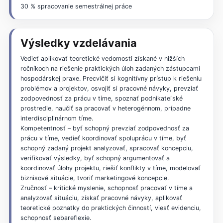
30 % spracovanie semestrálnej práce
Výsledky vzdelávania
Vedieť aplikovať teoretické vedomosti získané v nižších
ročníkoch na riešenie praktických úloh zadaných zástupcami
hospodárskej praxe. Precvičiť si kognitívny prístup k riešeniu
problémov a projektov, osvojiť si pracovné návyky, prevziať
zodpovednosť za prácu v tíme, spoznať podnikateľské
prostredie, naučiť sa pracovať v heterogénnom, prípadne
interdisciplinárnom tíme.
Kompetentnosť – byť schopný prevziať zodpovednosť za
prácu v tíme, vedieť koordinovať spoluprácu v tíme, byť
schopný zadaný projekt analyzovať, spracovať koncepciu,
verifikovať výsledky, byť schopný argumentovať a
koordinovať úlohy projektu, riešiť konflikty v tíme, modelovať
biznisové situácie, tvoriť marketingové koncepcie.
Zručnosť – kritické myslenie, schopnosť pracovať v tíme a
analyzovať situáciu, získať pracovné návyky, aplikovať
teoretické poznatky do praktických činností, viesť evidenciu,
schopnosť sebareflexie.