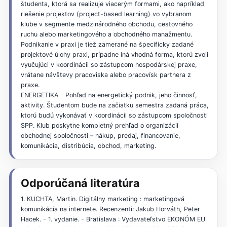
študenta, ktorá sa realizuje viacerým formami, ako napríklad
riešenie projektov (project-based learning) vo vybranom
klube v segmente medzinárodného obchodu, cestovného
ruchu alebo marketingového a obchodného manažmentu.
Podnikanie v praxi je tiež zamerané na špecificky zadané
projektové úlohy praxi, prípadne iná vhodná forma, ktorú zvoli
vyučujúci v koordinácii so zástupcom hospodárskej praxe,
vrátane návštevy pracoviska alebo pracovísk partnera z
praxe.
ENERGETIKA - Pohľad na energetický podnik, jeho činnosť,
aktivity. Študentom bude na začiatku semestra zadaná práca,
ktorú budú vykonávať v koordinácii so zástupcom spoločnosti
SPP. Klub poskytne kompletný prehľad o organizácii
obchodnej spoločnosti – nákup, predaj, financovanie,
komunikácia, distribúcia, obchod, marketing.
Odporúčaná literatúra
1. KUCHTA, Martin. Digitálny marketing : marketingová
komunikácia na internete. Recenzenti: Jakub Horváth, Peter
Hacek. - 1. vydanie. - Bratislava : Vydavateľstvo EKONÓM EU