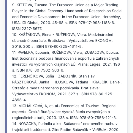
9. KITTOVÁ, Zuzana. The European Union as a Major Trading
Player in the Global Economy. Handbook of Research on Social
and Economic Development in the European Union. Herschley,
USA: IGI Global, 2020. 45-68 s. ISBN 978-17-998-1188-6.
ISSN 2327-5677.
10. KAŠŤÁKOVÁ, Elena - RUŽEKOVÁ, Viera. Medzinárodné
obchodné operácie. Bratislava : Vydavateľstvo EKONÓM,
2019. 200 s. ISBN 978-80-225-4611-9.
11. PAVELKA, Ľubomír, RUŽEKOVÁ, Viera, ZUBAĽOVÁ, Ľubica.
Inštitucionálna podpora financovania exportu a zahraničných
investícií vo vybraných krajinách EÚ. Praha: Leges, 2021. 196
s. ISBN 978-80-7502-503-6.
12. FERENČÍKOVÁ, Soňa – ZÁBOJNÍK, Stanislav –
PÁSZTOROVÁ, Janka – HLUŠKOVÁ, Tatiana – KRAJČÍK, Daniel.
Stratégia medzinárodného podnikania. Bratislava:
Vydavateľstvo EKONÓM, 2021. 327 s. ISBN 978-80-225-
4898-4.
13. MICHÁLKOVÁ, A, et. al.: Economics of Tourism. Regional
aspects. České Budějovice: Vysoká škola evropských a
regionálních studií, 2023. 138 s. ISBN 978-80-7556-121-3.
14. NOVACKÁ, Ľudmila a kol. Súčasnosť cestovného ruchu v
trajektórii budúcnosti. Zlín: Radim Bačuvčík - VeRBuM, 2020.