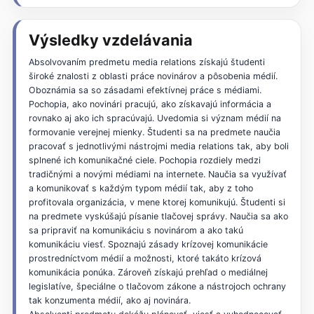
Výsledky vzdelávania
Absolvovaním predmetu media relations získajú študenti
široké znalosti z oblasti práce novinárov a pôsobenia médií.
Oboznámia sa so zásadami efektívnej práce s médiami.
Pochopia, ako novinári pracujú, ako získavajú informácia a
rovnako aj ako ich spracúvajú. Uvedomia si význam médií na
formovanie verejnej mienky. Študenti sa na predmete naučia
pracovať s jednotlivými nástrojmi media relations tak, aby boli
splnené ich komunikačné ciele. Pochopia rozdiely medzi
tradičnými a novými médiami na internete. Naučia sa využívať
a komunikovať s každým typom médií tak, aby z toho
profitovala organizácia, v mene ktorej komunikujú. Študenti si
na predmete vyskúšajú písanie tlačovej správy. Naučia sa ako
sa pripraviť na komunikáciu s novinárom a ako takú
komunikáciu viesť. Spoznajú zásady krízovej komunikácie
prostredníctvom médií a možnosti, ktoré takáto krízová
komunikácia ponúka. Zároveň získajú prehľad o mediálnej
legislatíve, špeciálne o tlačovom zákone a nástrojoch ochrany
tak konzumenta médií, ako aj novinára.