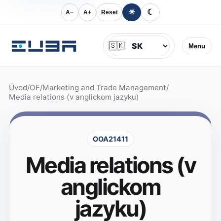
☀
☾
A−
A+
Reset
Jazyk
🇸🇰
Menu
Úvod
/
OF
/
Marketing and Trade Management
/
Media relations (v anglickom jazyku)
OOA21411
Media relations (v
anglickom
jazyku)