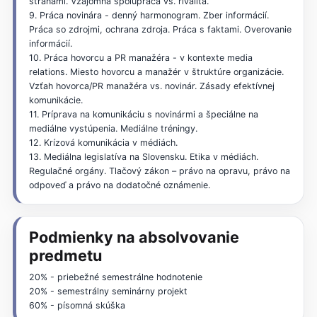
stranami. Vzájomná spolupráca vs. rivalita.
9. Práca novinára - denný harmonogram. Zber informácií.
Práca so zdrojmi, ochrana zdroja. Práca s faktami. Overovanie
informácií.
10. Práca hovorcu a PR manažéra - v kontexte media
relations. Miesto hovorcu a manažér v štruktúre organizácie.
Vzťah hovorca/PR manažéra vs. novinár. Zásady efektívnej
komunikácie.
11. Príprava na komunikáciu s novinármi a špeciálne na
mediálne vystúpenia. Mediálne tréningy.
12. Krízová komunikácia v médiách.
13. Mediálna legislatíva na Slovensku. Etika v médiách.
Regulačné orgány. Tlačový zákon – právo na opravu, právo na
odpoveď a právo na dodatočné oznámenie.
Podmienky na absolvovanie
predmetu
20% - priebežné semestrálne hodnotenie
20% - semestrálny seminárny projekt
60% - písomná skúška