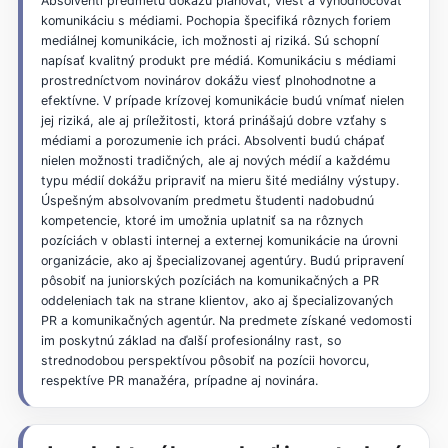
Absolventi predmetu dokážu plánovať, viesť a vyhodnocovať
komunikáciu s médiami. Pochopia špecifiká rôznych foriem
mediálnej komunikácie, ich možnosti aj riziká. Sú schopní
napísať kvalitný produkt pre médiá. Komunikáciu s médiami
prostredníctvom novinárov dokážu viesť plnohodnotne a
efektívne. V prípade krízovej komunikácie budú vnímať nielen
jej riziká, ale aj príležitosti, ktorá prinášajú dobre vzťahy s
médiami a porozumenie ich práci. Absolventi budú chápať
nielen možnosti tradičných, ale aj nových médií a každému
typu médií dokážu pripraviť na mieru šité mediálny výstupy.
Úspešným absolvovaním predmetu študenti nadobudnú
kompetencie, ktoré im umožnia uplatniť sa na rôznych
pozíciách v oblasti internej a externej komunikácie na úrovni
organizácie, ako aj špecializovanej agentúry. Budú pripravení
pôsobiť na juniorských pozíciách na komunikačných a PR
oddeleniach tak na strane klientov, ako aj špecializovaných
PR a komunikačných agentúr. Na predmete získané vedomosti
im poskytnú základ na ďalší profesionálny rast, so
strednodobou perspektívou pôsobiť na pozícii hovorcu,
respektíve PR manažéra, prípadne aj novinára.