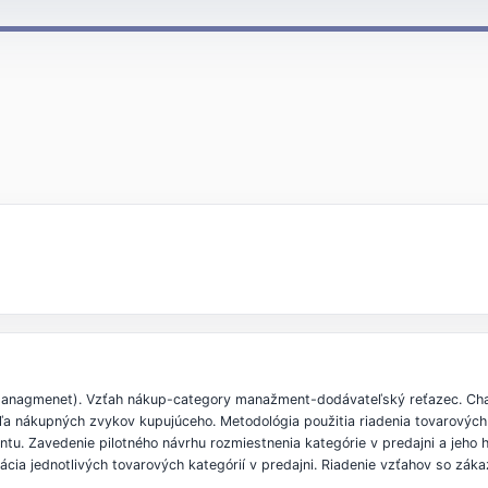
managmenet). Vzťah nákup-category manažment-dodávateľský reťazec. Cha
ľa nákupných zvykov kupujúceho. Metodológia použitia riadenia tovarových s
entu. Zavedenie pilotného návrhu rozmiestnenia kategórie v predajni a jeho 
kácia jednotlivých tovarových kategórií v predajni. Riadenie vzťahov so zák