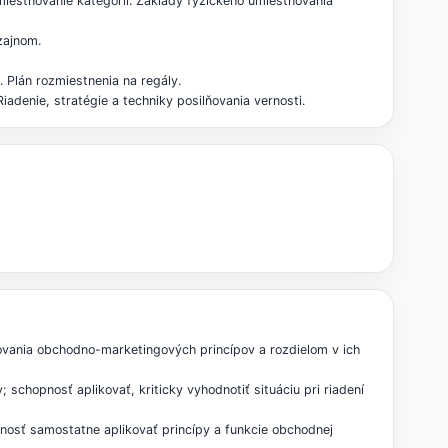
miestňovanie kategórií. Základy fyzického umiestňovania
zajnom.
. Plán rozmiestnenia na regály.
adenie, stratégie a techniky posilňovania vernosti.
ovania obchodno-marketingových princípov a rozdielom v ich
schopnosť aplikovať, kriticky vyhodnotiť situáciu pri riadení
pnosť samostatne aplikovať princípy a funkcie obchodnej