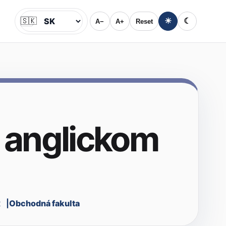
🇸🇰
☀
☾
A−
A+
Reset
Jazyk
 anglickom
2
Obchodná fakulta