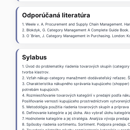
Odporúčaná literatúra
1. Weele v. A. Procurement and Supply Chain Management. Ha
2. Blokdyk, G. Category Management A Complete Guide Book.
3. O´Brien, J. Category Management in Purchasing. London: 
Sylabus
1. Úvod do problematiky riadenia tovarových skupín (categor
tvorba klastrov.
2. Vzťah nákup-category manažment-dodávateľský reťazec. Štr
3. Charakteristika nákupného správania kupujúceho (shopper)
potrebám kupujúcich.
4. Rozmiestňovanie tovarových kategórií v predajni podľa nák
Posilňovanie vernosti kupujúceho prostredníctvom vytvorených 
5. Metodológia použitia riadenia tovarových skupín a príprava
6. Definovanie kategórie a jej úloha. Ako vybrať úlohu kategór
7. Hodnotenie kategórie a jej stratégia. Analýza vývoja predaja 
8. Spôsoby riadenia sortimentu. Sortiment. Podpora predaja. 