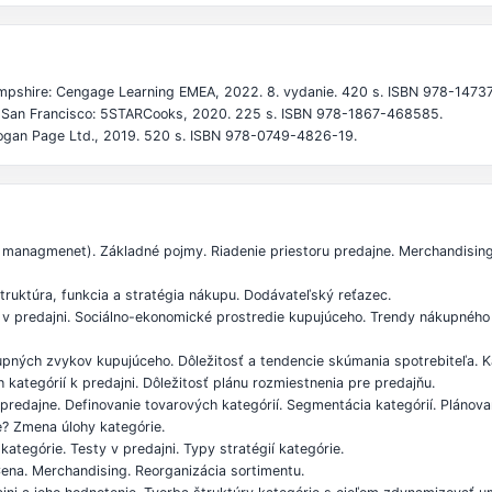
mpshire: Cengage Learning EMEA, 2022. 8. vydanie. 420 s. ISBN 978-1473
 San Francisco: 5STARCooks, 2020. 225 s. ISBN 978-1867-468585.
Kogan Page Ltd., 2019. 520 s. ISBN 978-0749-4826-19.
y managmenet). Základné pojmy. Riadenie priestoru predajne. Merchandisi
uktúra, funkcia a stratégia nákupu. Dodávateľský reťazec.
 v predajni. Sociálno-ekonomické prostredie kupujúceho. Trendy nákupného
upných zvykov kupujúceho. Dôležitosť a tendencie skúmania spotrebiteľa. 
kategórií k predajni. Dôležitosť plánu rozmiestnenia pre predajňu.
 predajne. Definovanie tovarových kategórií. Segmentácia kategórií. Plánova
ie? Zmena úlohy kategórie.
kategórie. Testy v predajni. Typy stratégií kategórie.
Cena. Merchandising. Reorganizácia sortimentu.