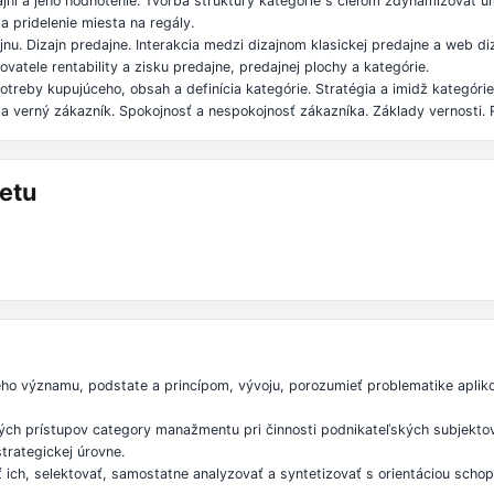
ajni a jeho hodnotenie. Tvorba štruktúry kategórie s cieľom zdynamizovať u
a pridelenie miesta na regály.
jnu. Dizajn predajne. Interakcia medzi dizajnom klasickej predajne a web di
vatele rentability a zisku predajne, predajnej plochy a kategórie.
 Potreby kupujúceho, obsah a definícia kategórie. Stratégia a imidž kategórie
a verný zákazník. Spokojnosť a nespokojnosť zákazníka. Základy vernosti. Ri
etu
ho významu, podstate a princípom, vývoju, porozumieť problematike aplik
kých prístupov category manažmentu pri činnosti podnikateľských subjektov; 
trategickej úrovne.
ich, selektovať, samostatne analyzovať a syntetizovať s orientáciou scho