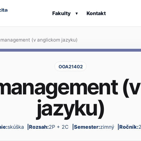
ita
Fakulty
Kontakt
▾
 management (v anglickom jazyku)
OOA21402
management (v
jazyku)
ie:
skúška
Rozsah:
2P + 2C
Semester:
zimný
Ročník: