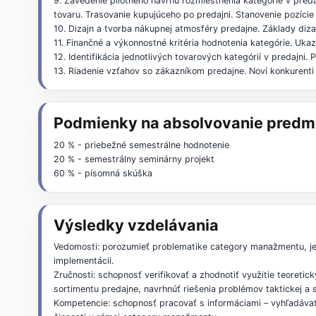
9. Zavedenie pilotného návrhu rozmiestnenia kategórie v pred
tovaru. Trasovanie kupujúceho po predajni. Stanovenie pozície 
10. Dizajn a tvorba nákupnej atmosféry predajne. Základy diza
11. Finančné a výkonnostné kritéria hodnotenia kategórie. Ukazo
12. Identifikácia jednotlivých tovarových kategórií v predajni.
13. Riadenie vzťahov so zákazníkom predajne. Noví konkurenti 
Podmienky na absolvovanie predm
20 % - priebežné semestrálne hodnotenie
20 % - semestrálny seminárny projekt
60 % - písomná skúška
Výsledky vzdelávania
Vedomosti: porozumieť problematike category manažmentu, je
implementácii.
Zručnosti: schopnosť verifikovať a zhodnotiť využitie teoretic
sortimentu predajne, navrhnúť riešenia problémov taktickej a s
Kompetencie: schopnosť pracovať s informáciami – vyhľadávať 