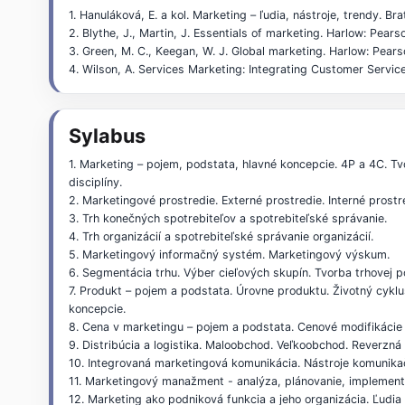
1. Hanuláková, E. a kol. Marketing – ľudia, nástroje, trendy. 
2. Blythe, J., Martin, J. Essentials of marketing. Harlow: P
3. Green, M. C., Keegan, W. J. Global marketing. Harlow: Pe
4. Wilson, A. Services Marketing: Integrating Customer Serv
Sylabus
1. Marketing – pojem, podstata, hlavné koncepcie. 4P a 4C. T
disciplíny.
2. Marketingové prostredie. Externé prostredie. Interné prost
3. Trh konečných spotrebiteľov a spotrebiteľské správanie.
4. Trh organizácií a spotrebiteľské správanie organizácií.
5. Marketingový informačný systém. Marketingový výskum.
6. Segmentácia trhu. Výber cieľových skupín. Tvorba trhovej po
7. Produkt – pojem a podstata. Úrovne produktu. Životný cyklu
koncepcie.
8. Cena v marketingu – pojem a podstata. Cenové modifikácie 
9. Distribúcia a logistika. Maloobchod. Veľkoobchod. Reverzná d
10. Integrovaná marketingová komunikácia. Nástroje komunika
11. Marketingový manažment - analýza, plánovanie, implementá
12. Marketing ako podniková funkcia a jeho organizácia. Ľudi