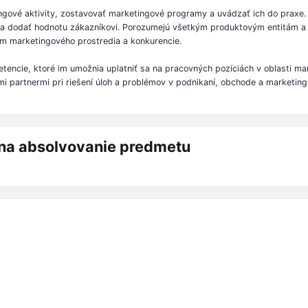
ngové aktivity, zostavovať marketingové programy a uvádzať ich do praxe. 
voriť a dodať hodnotu zákazníkovi. Porozumejú všetkým produktovým entitám
jom marketingového prostredia a konkurencie.
cie, ktoré im umožnia uplatniť sa na pracovných pozíciách v oblasti mar
mi partnermi pri riešení úloh a problémov v podnikaní, obchode a marketin
á na absolvovanie predmetu