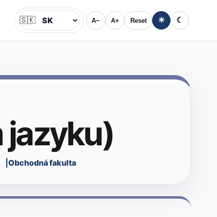
🇸🇰
☀
☾
A−
A+
Reset
Jazyk
 jazyku)
1
Obchodná fakulta