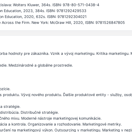
Bratislava: Wolters Kluwer, 364s. ISBN: 978-80-571-0438-4
earson Education, 2023, 384s. ISBN: 9781292429533
arson Education, 2020, 632s. ISBN: 9781292304021
ice Across the Firm. New York: McGraw Hill, 2020, ISBN: 9781526847805
vorba hodnoty pre zákazníka. Vznik a vývoj marketingu. Kritika marketingu
redie. Medzinárodné a globálne prostredie.
zície.
s produktu. Vývoj nového produktu. Ďalšie produktové entity - služby, oso
a stratégie.
istribúcia. Distribučné stratégie.
čného mixu. Moderné nástroje marketingovej komunikácie.
cia a kontrola. Organizovanie a rozhodovanie. Marketingové metriky.
a určení na marketingový výkon. Outsourcing v marketingu. Marketing v nez