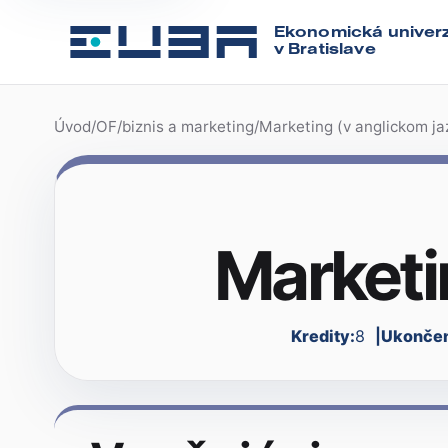
Ekonomická univerz
v Bratislave
Úvod
/
OF
/
biznis a marketing
/
Marketing (v anglickom ja
Marketi
Kredity:
8
Ukončen