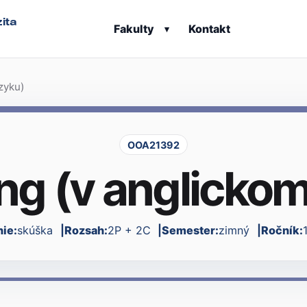
ita
Fakulty
Kontakt
▾
zyku)
OOA21392
ng (v anglickom
ie:
skúška
Rozsah:
2P + 2C
Semester:
zimný
Ročník: