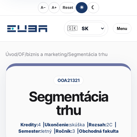
☀
☾
A−
A+
Reset
Jazyk
🇸🇰
Menu
Úvod
/
OF
/
biznis a marketing
/
Segmentácia trhu
OOA21321
Segmentácia
trhu
Kredity:
4
Ukončenie:
skúška
Rozsah:
2C
Semester:
letný
Ročník:
3
Obchodná fakulta