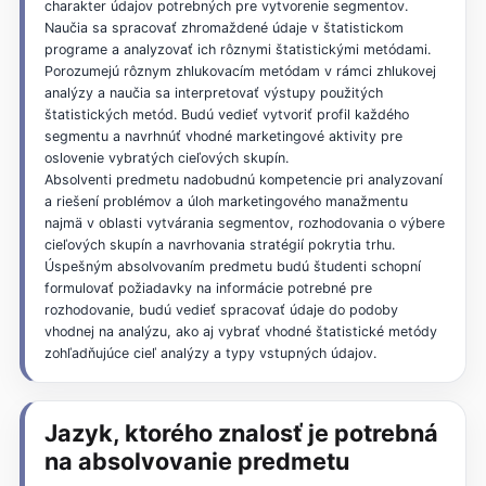
charakter údajov potrebných pre vytvorenie segmentov.
Naučia sa spracovať zhromaždené údaje v štatistickom
programe a analyzovať ich rôznymi štatistickými metódami.
Porozumejú rôznym zhlukovacím metódam v rámci zhlukovej
analýzy a naučia sa interpretovať výstupy použitých
štatistických metód. Budú vedieť vytvoriť profil každého
segmentu a navrhnúť vhodné marketingové aktivity pre
oslovenie vybratých cieľových skupín.
Absolventi predmetu nadobudnú kompetencie pri analyzovaní
a riešení problémov a úloh marketingového manažmentu
najmä v oblasti vytvárania segmentov, rozhodovania o výbere
cieľových skupín a navrhovania stratégií pokrytia trhu.
Úspešným absolvovaním predmetu budú študenti schopní
formulovať požiadavky na informácie potrebné pre
rozhodovanie, budú vedieť spracovať údaje do podoby
vhodnej na analýzu, ako aj vybrať vhodné štatistické metódy
zohľadňujúce cieľ analýzy a typy vstupných údajov.
Jazyk, ktorého znalosť je potrebná
na absolvovanie predmetu