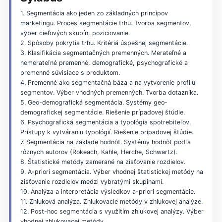
1. Segmentácia ako jeden zo základných princípov
marketingu. Proces segmentácie trhu. Tvorba segmentov,
výber cieľových skupín, poziciovanie.
2. Spôsoby pokrytia trhu. Kritériá úspešnej segmentácie.
3. Klasifikácia segmentačných premenných. Merateľné a
nemerateľné premenné, demografické, psychografické a
premenné súvisiace s produktom.
4. Premenné ako segmentačná báza a na vytvorenie profilu
segmentov. Výber vhodných premenných. Tvorba dotazníka.
5. Geo-demografická segmentácia. Systémy geo-
demografickej segmentácie. Riešenie prípadovej štúdie.
6. Psychografická segmentácia a typológia spotrebiteľov.
Prístupy k vytváraniu typológií. Riešenie prípadovej štúdie.
7. Segmentácia na základe hodnôt. Systémy hodnôt podľa
rôznych autorov (Rokeach, Kahle, Herche, Schwartz).
8. Štatistické metódy zamerané na zisťovanie rozdielov.
9. A-priori segmentácia. Výber vhodnej štatistickej metódy na
zisťovanie rozdielov medzi vybratými skupinami.
10. Analýza a interpretácia výsledkov a-priori segmentácie.
11. Zhluková analýza. Zhlukovacie metódy v zhlukovej analýze.
12. Post-hoc segmentácia s využitím zhlukovej analýzy. Výber
vhodnej zhlukovacej metódy.