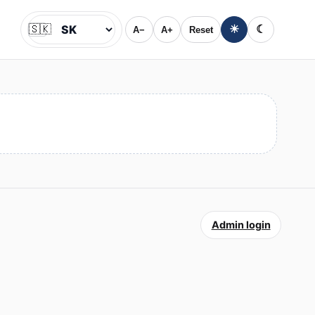
🇸🇰
☀
☾
A−
A+
Reset
Jazyk
Admin login