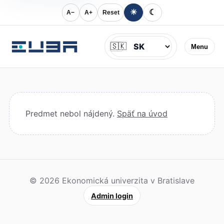
☀
☾
A−
A+
Reset
Jazyk
🇸🇰
Menu
Predmet nebol nájdený.
Späť na úvod
© 2026 Ekonomická univerzita v Bratislave
Admin login