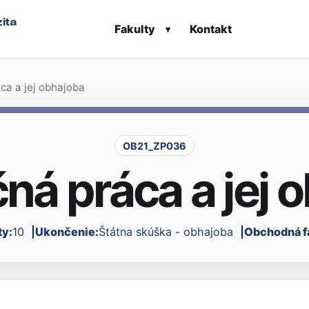
ita
Fakulty
Kontakt
▾
ca a jej obhajoba
OB21_ZP036
ná práca a jej 
ty:
10
Ukončenie:
Štátna skúška - obhajoba
Obchodná f