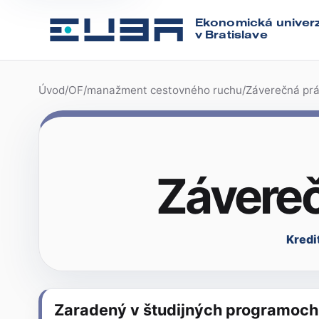
Ekonomická univerz
v Bratislave
Úvod
/
OF
/
manažment cestovného ruchu
/
Záverečná prá
Závereč
Kredi
Zaradený v študijných programoch