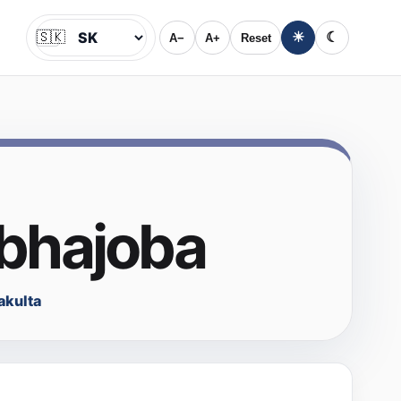
🇸🇰
☀
☾
A−
A+
Reset
Jazyk
obhajoba
akulta