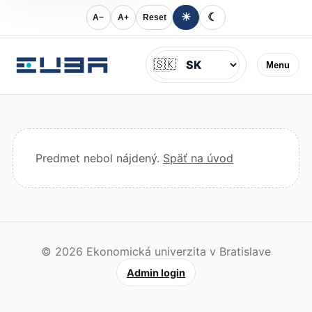
☀
☾
A−
A+
Reset
Jazyk
🇸🇰
Menu
Predmet nebol nájdený.
Späť na úvod
© 2026 Ekonomická univerzita v Bratislave
Admin login