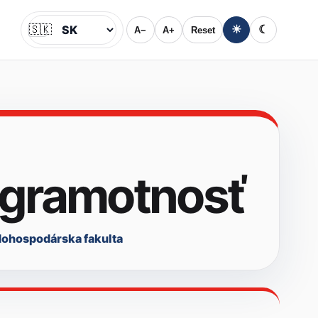
🇸🇰
☀
☾
A−
A+
Reset
Jazyk
a gramotnosť
ohospodárska fakulta