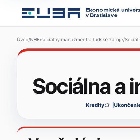
Ekonomická univerz
v Bratislave
Úvod
/
NHF
/
sociálny manažment a ľudské zdroje
/
Sociál
Sociálna a 
Kredity:
3
Ukončenie