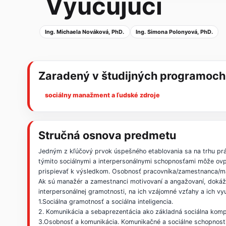
Vyučujúci
Ing. Michaela Nováková, PhD.
Ing. Simona Polonyová, PhD.
Zaradený v študijných programoch
sociálny manažment a ľudské zdroje
Stručná osnova predmetu
Jedným z kľúčový prvok úspešného etablovania sa na trhu práce
týmito sociálnymi a interpersonálnymi schopnosťami môže ovp
prispievať k výsledkom. Osobnosť pracovníka/zamestnanca/manaž
Ak sú manažér a zamestnanci motivovaní a angažovaní, dokážu 
interpersonálnej gramotnosti, na ich vzájomné vzťahy a ich využ
1.Sociálna gramotnosť a sociálna inteligencia.
2. Komunikácia a sebaprezentácia ako základná sociálna kom
3.Osobnosť a komunikácia. Komunikačné a sociálne schopnosti 