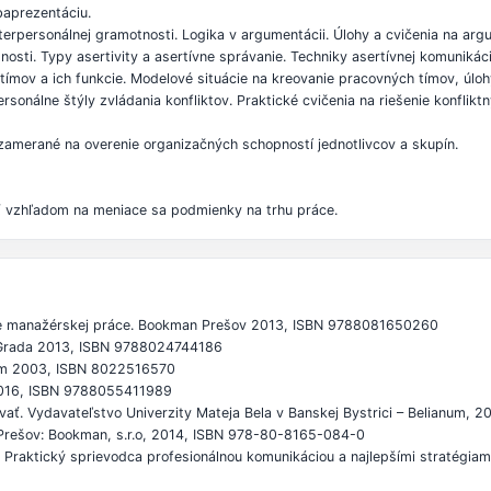
baprezentáciu.
terpersonálnej gramotnosti. Logika v argumentácii. Úlohy a cvičenia na argu
tnosti. Typy asertivity a asertívne správanie. Techniky asertívnej komunikác
tímov a ich funkcie. Modelové situácie na kreovanie pracovných tímov, úl
rsonálne štýly zvládania konfliktov. Praktické cvičenia na riešenie konfliktn
 zamerané na overenie organizačných schopností jednotlivcov a skupín.
ť vzhľadom na meniace sa podmienky na trhu práce.
texte manažérskej práce. Bookman Prešov 2013, ISBN 9788081650260
. Grada 2013, ISBN 9788024744186
onóm 2003, ISBN 8022516570
 2016, ISBN 9788055411989
ovať. Vydavateľstvo Univerzity Mateja Bela v Banskej Bystrici – Belianum,
. Prešov: Bookman, s.r.o, 2014, ISBN 978-80-8165-084-0
ii: Praktický sprievodca profesionálnou komunikáciou a najlepšími stratég