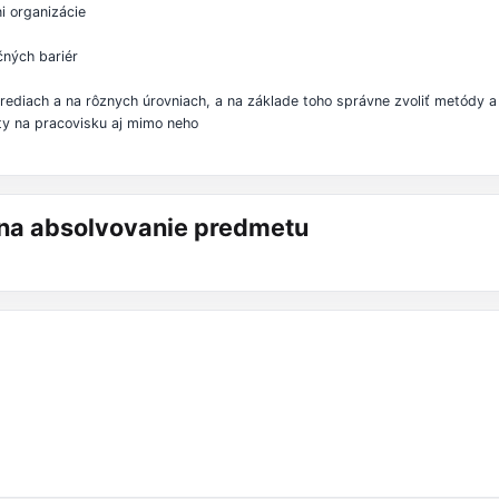
ni organizácie
čných bariér
trediach a na rôznych úrovniach, a na základe toho správne zvoliť metódy 
ikty na pracovisku aj mimo neho
á na absolvovanie predmetu