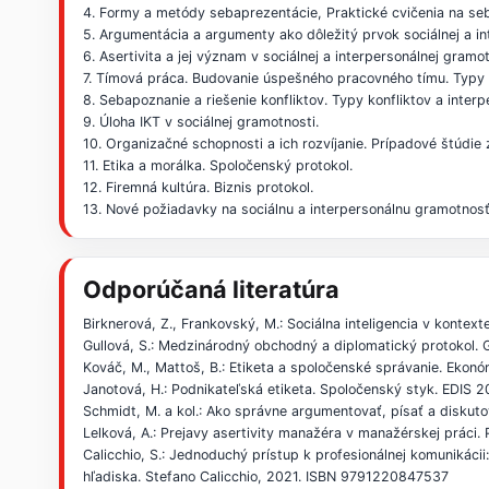
4. Formy a metódy sebaprezentácie, Praktické cvičenia na se
5. Argumentácia a argumenty ako dôležitý prvok sociálnej a in
6. Asertivita a jej význam v sociálnej a interpersonálnej gramo
7. Tímová práca. Budovanie úspešného pracovného tímu. Typy 
8. Sebapoznanie a riešenie konfliktov. Typy konfliktov a interpe
9. Úloha IKT v sociálnej gramotnosti.
10. Organizačné schopnosti a ich rozvíjanie. Prípadové štúdie
11. Etika a morálka. Spoločenský protokol.
12. Firemná kultúra. Biznis protokol.
13. Nové požiadavky na sociálnu a interpersonálnu gramotnos
Odporúčaná literatúra
Birknerová, Z., Frankovský, M.: Sociálna inteligencia v kon
Gullová, S.: Medzinárodný obchodný a diplomatický protokol
Kováč, M., Mattoš, B.: Etiketa a spoločenské správanie. Ek
Janotová, H.: Podnikateľská etiketa. Spoločenský styk. EDIS
Schmidt, M. a kol.: Ako správne argumentovať, písať a diskut
Lelková, A.: Prejavy asertivity manažéra v manažérskej práci
Calicchio, S.: Jednoduchý prístup k profesionálnej komunikác
hľadiska. Stefano Calicchio, 2021. ISBN 9791220847537