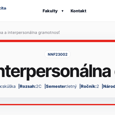
ita
Fakulty
Kontakt
▾
na a interpersonálna gramotnosť
NNF23002
interpersonáln
:
skúška
Rozsah:
2C
Semester:
letný
Ročník:
2
Národ