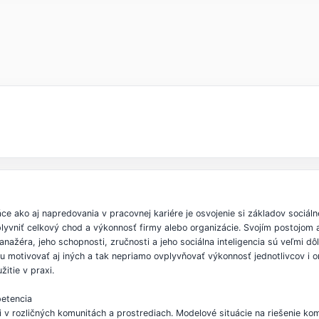
 ako aj napredovania v pracovnej kariére je osvojenie si základov sociálne
lyvniť celkový chod a výkonnosť firmy alebo organizácie. Svojím postojo
éra, jeho schopnosti, zručnosti a jeho sociálna inteligencia sú veľmi dôle
motivovať aj iných a tak nepriamo ovplyvňovať výkonnosť jednotlivcov i or
itie v praxi.
petencia
v rozličných komunitách a prostrediach. Modelové situácie na riešenie ko