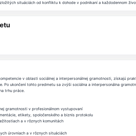
ložitých situáciách od konfliktu k dohode v podnikaní a každodennom živ
etu
ompetencie v oblasti sociálnej a interpersonálnej gramotnosti, získajú pra
tíme. Po ukončení tohto predmetu sa zvýši sociálna a interpersonálna gramo
na trhu práce.
álnej gramotnosti v profesionálnom vystupovaní
mentácie, etikety, spoločenského a biznis protokolu
ležitostiach a v rôznych komunitách
nych úrovniach a v rôznych situáciách