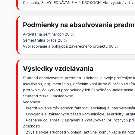
Calicchio, S.: VYJEDNÁVANIE V 4 KROKOCH. Ako vyjednávať v z
Podmienky na absolvovanie predm
Aktivita na seminároch 20 %
Semestrálna práca 20 %
Vypracovanie a obhajoba záverečného projektu 60 %
Výsledky vzdelávania
Študenti absolvovaním predmetu zdokonalia svoje profesijne k
asertivitou, argumentáciou, riešením konfliktov či prácou v 
protokole, čo vytvorí predpoklady ich úspešného umiestnenia 
Študenti získajú nasledovné
Vedomosti:
- Identifikovanie základných faktorov sociálnej a interperson
- Osvojenie si základných zásad komunikácie, asertivity, argu
- Poznanie odlišnosti v správaní a vystupovaní pri rôznych prí
Zručnosti
- Zvýšia svoje zručnosti v oblasti aktívnej komunikácie na rôz