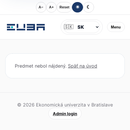
☀
☾
A−
A+
Reset
Jazyk
🇸🇰
Menu
Predmet nebol nájdený.
Späť na úvod
© 2026 Ekonomická univerzita v Bratislave
Admin login